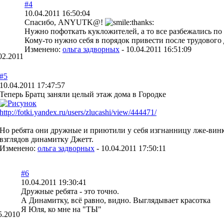
#4
10.04.2011 16:50:04
Спасибо, ANYUTK@!
Нужно пофоткать кукложителей, а то все разбежались по
Кому-то нужно себя в порядок привести после трудового
Изменено:
ольга задворных
-
10.04.2011 16:51:09
02.2011
#5
10.04.2011 17:47:57
Теперь Братц заняли целый этаж дома в Городке
http://fotki.yandex.ru/users/zlucashi/view/444471/
Но ребята они дружные и приютили у себя изгнанницу лже-вин
взглядов динамитку Джетт.
Изменено:
ольга задворных
-
10.04.2011 17:50:11
#6
10.04.2011 19:30:41
Дружные ребята - это точно.
А Динамитку, всё равно, видно. Выглядывает красотка
Я Юля, ко мне на "ТЫ"
5.2010