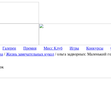
Галереи
Премия
Мисс Клуб
Игры
Конкурсы
на
/
Жизнь замечательных кукол
/
ольга задворных: Маленький г
ок