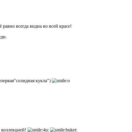
ё равно всегда видна во всей красе!
еди.
я первая"солидная кукла")
я коллекцией!