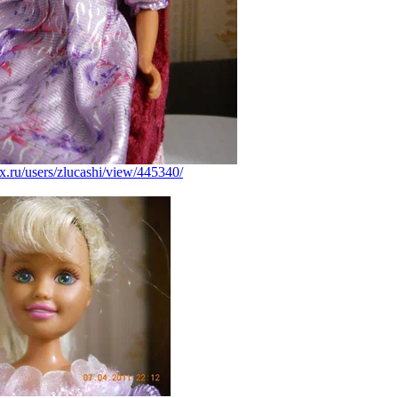
ex.ru/users/zlucashi/view/445340/