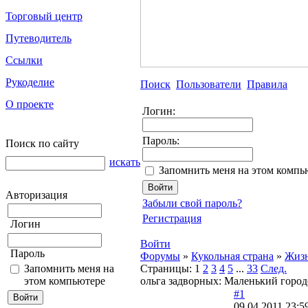
Торговый центр
Путеводитель
Ссылки
Рукоделие
Поиск
Пользователи
Правила
О проекте
Логин:
Пароль:
Поиск по сайту
искать
Запомнить меня на этом компь
Авторизация
Забыли свой пароль?
Регистрация
Логин
Войти
Пароль
Форумы
»
Кукольная страна
»
Жизн
Запомнить меня на
Страницы:
1
2
3
4
5
...
33
След.
этом компьютере
ольга задворных: Маленький город
#1
09.04.2011 23:5