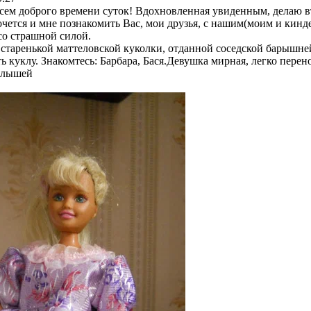
сем доброго времени суток! Вдохновленная увиденным, делаю в
очется и мне познакомить Вас, мои друзья, с нашим(моим и кинде
со страшной силой.
о старенькой маттеловской куколки, отданной соседской барышне
ь куклу. Знакомтесь: Барбара, Бася.Девушка мирная, легко перен
алышей