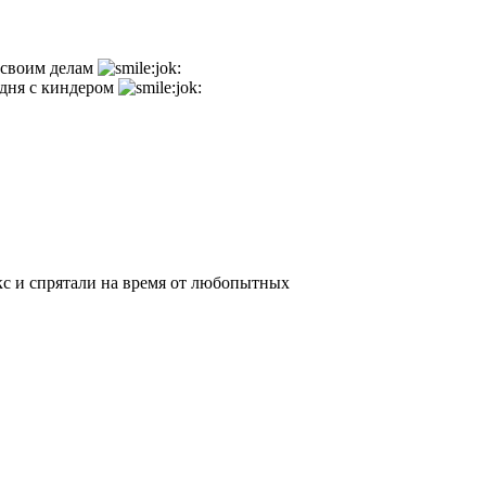
 своим делам
 дня с киндером
кс и спрятали на время от любопытных