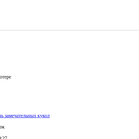
ютере
ь замечательных кукол
ок
9:27