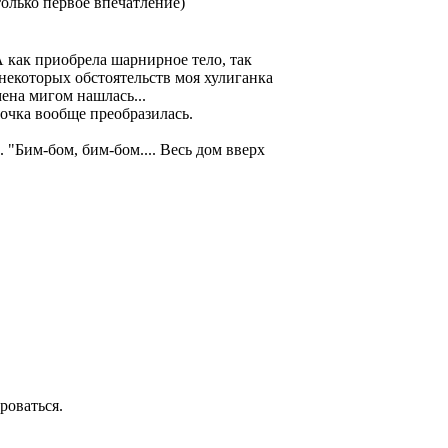
олько первое впечатление)
А как приобрела шарнирное тело, так
некоторых обстоятельств моя хулиганка
ена мигом нашлась...
вочка вообще преобразилась.
. "Бим-бом, бим-бом.... Весь дом вверх
роваться.