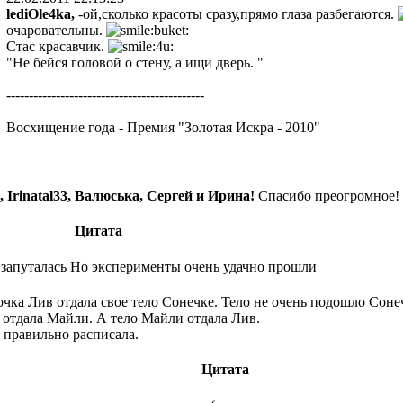
lediOle4ka,
-ой,сколько красоты сразу,прямо глаза разбегаются.
очаровательны.
Стас красавчик.
"Не бейся головой о стену, а ищи дверь. "
--------------------------------------------
Восхищение года - Премия "Золотая Искра - 2010"
., Irinatal33, Валюська, Сергей и Ирина!
Спасибо преогромное!
Цитата
- запуталась Но эксперименты очень удачно прошли
вочка Лив отдала свое тело Сонечке. Тело не очень подошло Соне
 отдала Майли. А тело Майли отдала Лив.
е правильно расписала.
Цитата