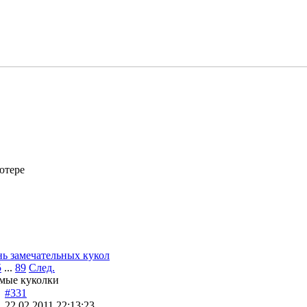
ютере
ь замечательных кукол
5
...
89
След.
имые куколки
#331
22.02.2011 22:13:23