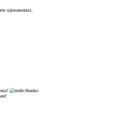
очек одинаковых.
очки!
ам!