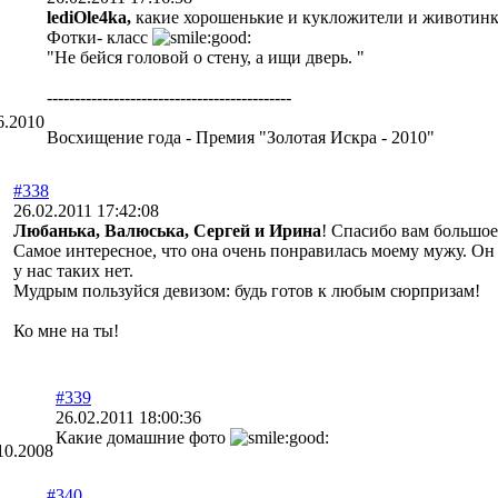
lediOle4ka,
какие хорошенькие и кукложители и животинка
Фотки- класс
"Не бейся головой о стену, а ищи дверь. "
--------------------------------------------
6.2010
Восхищение года - Премия "Золотая Искра - 2010"
#338
26.02.2011 17:42:08
Любанька, Валюська, Сергей и Ирина
! Спасибо вам большое
Самое интересное, что она очень понравилась моему мужу. Он н
у нас таких нет.
Мудрым пользуйся девизом: будь готов к любым сюрпризам!
Ко мне на ты!
#339
26.02.2011 18:00:36
Какие домашние фото
10.2008
#340