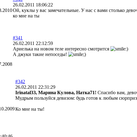
26.02.2011 18:06:22
8.2010
Ой, куклы у вас замечательные. У нас с вами столько дев
ко мне на ты
#341
26.02.2011 22:12:59
Ариелька на новом теле интересно смотрится
А джуки такие непоседы!
7.2008
#342
26.02.2011 22:31:29
Irinatal33, Марина Кулова, Натка71!
Спасибо вам, дев
Мудрым пользуйся девизом: будь готов к любым сюрприз
10.2009
Ко мне на ты!
:40:46