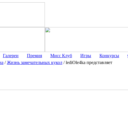
Галереи
Премия
Мисс Клуб
Игры
Конкурсы
на
/
Жизнь замечательных кукол
/
lediOle4ka представляет