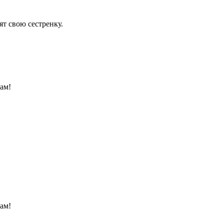
т свою сестренку.
ам!
ам!