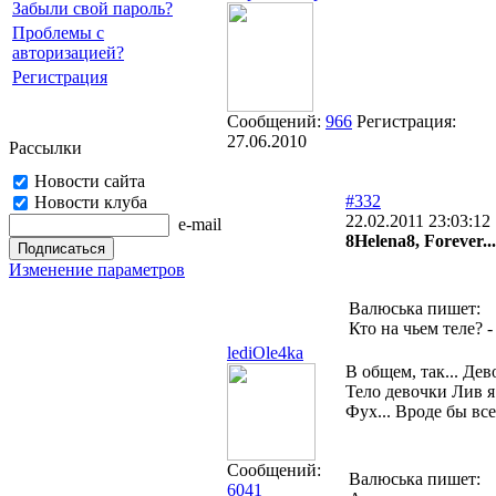
Забыли свой пароль?
Проблемы с
авторизацией?
Регистрация
Сообщений:
966
Регистрация:
27.06.2010
Рассылки
Новости сайта
#332
Новости клуба
22.02.2011 23:03:12
e-mail
8Helena8, Forever..
Изменение параметров
Валюська пишет:
Кто на чьем теле? 
lediOle4ka
В общем, так... Де
Тело девочки Лив я
Фух... Вроде бы вс
Сообщений:
Валюська пишет:
6041