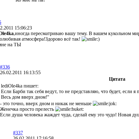
5
2.2011 15:06:23
iOle4ka
,иногда пересматриваю вашу тему. В вашем кукольном ми
олюбивая атмосфера!Здорово всё так!
мне на ТЫ
#336
26.02.2011 16:13:55
Цитата
lediOle4ka пишет:
Если Барби так себя ведут, то не представляю, что будет, если я
Весь дом вверх дном!"
- это точно, вверх дном и никак не меньше
Женечка просто прелесть
Если душа человека жаждет чуда, сделай ему это чудо! Новая душа
#337
26.02.2011 17:16:58