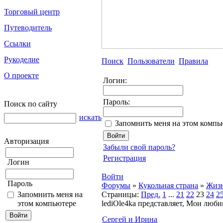
Торговый центр
Путеводитель
Ссылки
Рукоделие
Поиск
Пользователи
Правила
О проекте
Логин:
Пароль:
Поиск по сайту
искать
Запомнить меня на этом компь
Авторизация
Забыли свой пароль?
Регистрация
Логин
Войти
Пароль
Форумы
»
Кукольная страна
»
Жизн
Запомнить меня на
Страницы:
Пред.
1
...
21
22
23
24
2
этом компьютере
lediOle4ka представляет, Мои люб
Сергей и Ирина