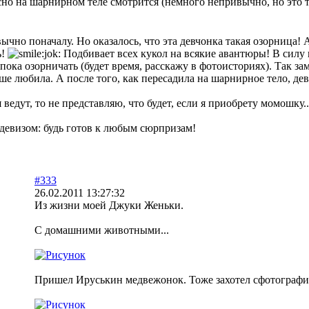
сно на шарнирном теле смотрится (немного непривычно, но это т
чно поначалу. Но оказалось, что эта девчонка такая озорница! 
ь!
Подбивает всех кукол на всякие авантюры! В силу 
ока озорничать (будет время, расскажу в фотоисториях). Так зам
ше любила. А после того, как пересадила на шарнирное тело, де
 ведут, то не представляю, что будет, если я приобрету момошку..
девизом: будь готов к любым сюрпризам!
#333
26.02.2011 13:27:32
Из жизни моей Джуки Женьки.
С домашними животными...
Пришел Ируськин медвежонок. Тоже захотел сфотографи