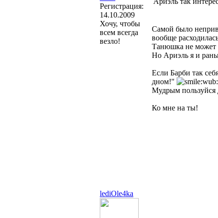
Ариэль так интере
Регистрация:
14.10.2009
Хочу, чтобы
Самой было непривы
всем всегда
вообще расходилас
везло!
Танюшка не может п
Но Ариэль я и рань
Если Барби так себя
дном!"
Мудрым пользуйся 
Ко мне на ты!
lediOle4ka