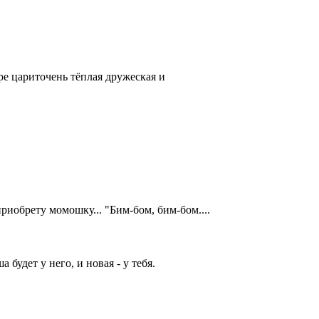
ре цариточень тёплая дружеская и
 приобрету момошку... "Бим-бом, бим-бом....
 будет у него, и новая - у тебя.