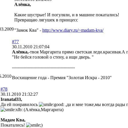
Алёнка,
Какие шустрые! И погуляли, и в машине покатались!
Превращаю лягушек в принцесс
03.2009
"Замок Ква" -
http://www.diary.ru/~madam-kva/
#77
30.11.2010 21:07:04
Алёнка,
-твоя Маргарита прямо светская леди.красивая.А 
"Не бейся головой о стену, а ищи дверь. "
--------------------------------------------
6.2010
Восхищение года - Премия "Золотая Искра - 2010"
#78
30.11.2010 21:32:27
Iranatal33,
Да ей понравилось
,да и мне тоже,мы всегда рады 
(Алёнка,Маргарита)
Мадам Ква,
Покатались!