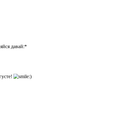
яйся давай:*
густе!