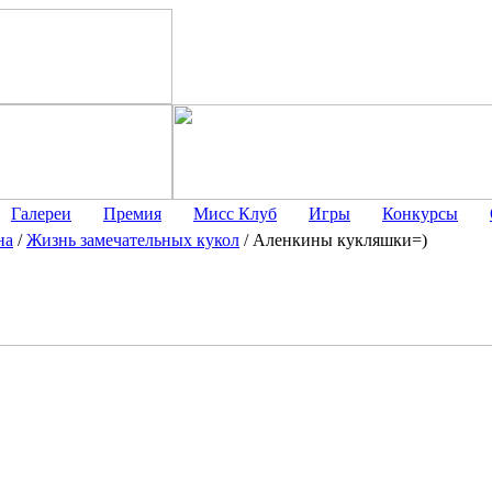
Галереи
Премия
Мисс Клуб
Игры
Конкурсы
на
/
Жизнь замечательных кукол
/
Аленкины кукляшки=)