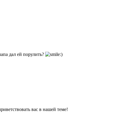
папа дал ей порулить?
приветствовать вас в нашей теме!