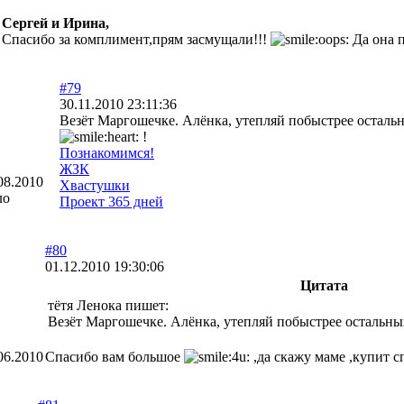
Сергей и Ирина,
Спасибо за комплимент,прям засмущали!!!
Да она п
#79
30.11.2010 23:11:36
Везёт Маргошечке. Алёнка, утепляй побыстрее остальн
!
Познакомимся!
ЖЗК
08.2010
Хвастушки
ло
Проект 365 дней
#80
01.12.2010 19:30:06
Цитата
тётя Ленока пишет:
Везёт Маргошечке. Алёнка, утепляй побыстрее остальных 
06.2010
Спасибо вам большое
,да скажу маме ,купит с