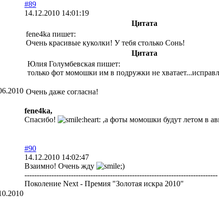
#89
14.12.2010 14:01:19
Цитата
fene4ka пишет:
Очень красивые куколки! У тебя столько Сонь!
Цитата
Юлия Голумбевская пишет:
только фот момошки им в подружки не хватает...исправл
06.2010
Очень даже согласна!
fene4ka,
Спасибо!
,а фоты момошки будут летом в ав
#90
14.12.2010 14:02:47
Взаимно! Очень жду
-------------------------------------------------------------------------------
Поколение Next - Премия "Золотая искра 2010"
10.2010