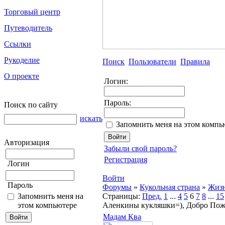
Торговый центр
Путеводитель
Ссылки
Рукоделие
Поиск
Пользователи
Правила
О проекте
Логин:
Пароль:
Поиск по сайту
искать
Запомнить меня на этом компь
Авторизация
Забыли свой пароль?
Регистрация
Логин
Войти
Пароль
Форумы
»
Кукольная страна
»
Жизн
Запомнить меня на
Страницы:
Пред.
1
...
4
5
6
7
8
...
15
этом компьютере
Аленкины кукляшки=), Добро Пожа
Мадам Ква