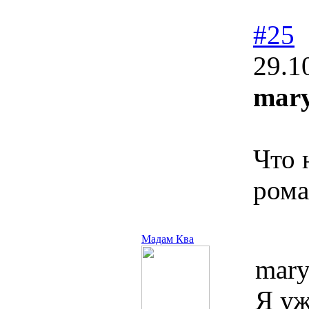
#25
29.1
mary
Что 
рома
Мадам Ква
mary
Я уж