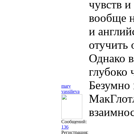
чувств и
вообще н
и англий
отучить 
Однако в
глубоко 
Безумно 
mary
vassilieva
МакГлотл
взаимно
Сообщений:
136
Регистрация: