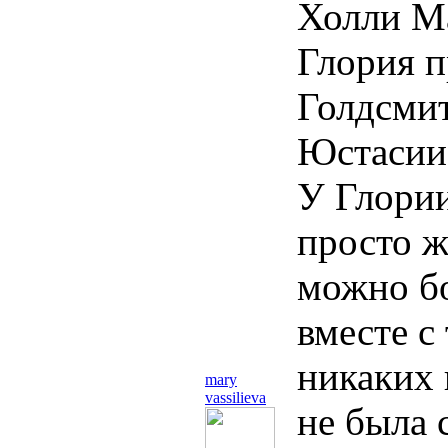
Холли М
Глория 
Голдсмиту
Юстасии
У Глории
просто ж
можно бо
вместе с
никаких 
mary
vassilieva
не была 