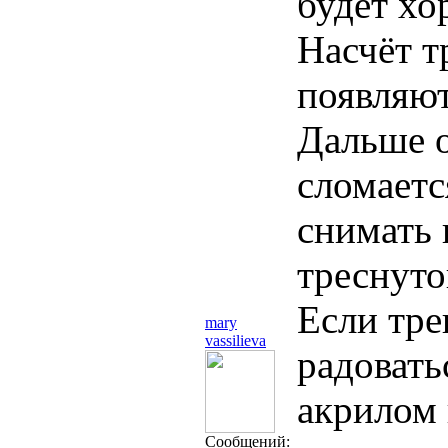
будет хо
Насчёт т
появляют
Дальше о
сломаетс
снимать 
треснуто
Если тре
mary
vassilieva
радовать
акрилом 
Сообщений: