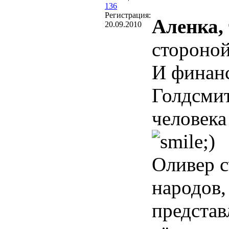
136
Регистрация:
Аленка,
20.09.2010
стороной
И финанс
Голдсмит
человека
Оливер с
народов,
представ