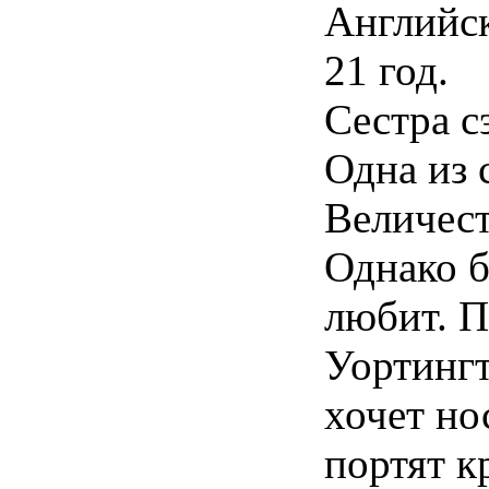
Английск
21 год.
Сестра с
Одна из 
Величест
Однако б
любит. П
Уортингт
хочет но
портят кр