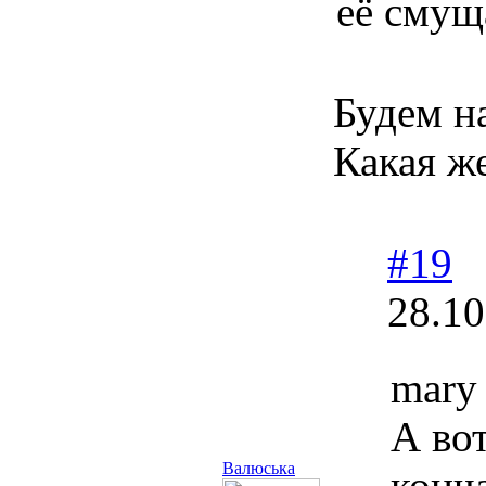
её смущ
Будем н
Какая ж
#19
28.10
mary 
А вот
Валюська
конч