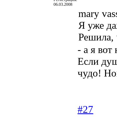
06.03.2008
mary vas
Я уже да
Решила, 
- а я во
Если душ
чудо! Нов
#27