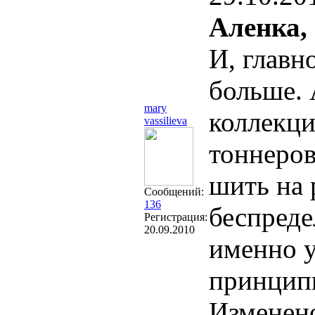
Аленка,
И, главн
больше. 
mary
коллекци
vassilieva
тоннеров
шить на 
Сообщений:
136
беспред
Регистрация:
20.09.2010
именно у
принцип
Изменен