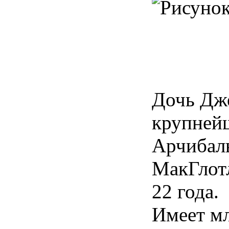
Дочь Дже
крупней
Арчибаль
МакГлот
22 года.
Имеет мл