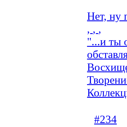
Нет, ну 
,
,
,
"...и ты
обставля
Восхище
Творени
Коллекц
#234