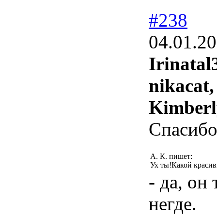
#238
04.01.20
Irinatal
nikacat,
Kimberl
Спасибо
А. К. пишет:
Ух ты!Какой красив
- да, он
негде.