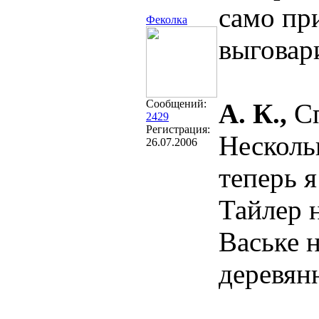
само при
Феколка
выговари
Сообщений:
А. К.,
Сп
2429
Регистрация:
Несколь
26.07.2006
теперь 
Тайлер 
Ваське 
деревян