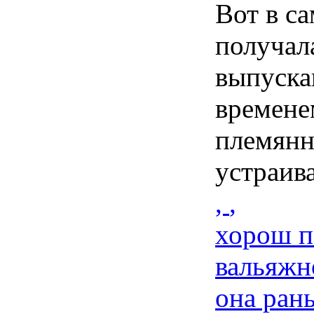
Вот в са
получала
выпуска
времене
племянн
устраив
,
,
хорош по
вальяжно
она ран