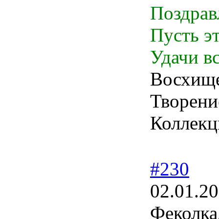
Поздрав
Пусть э
Удачи в
Восхище
Творени
Коллекц
#230
02.01.20
Феколка