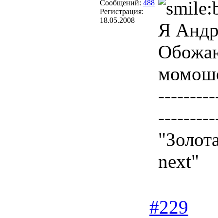
Сообщений:
488
Регистрация:
18.05.2008
Я Андре
Обожаю 
момоше
---------
---------
"Золот
next"
#229