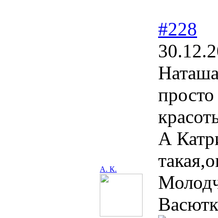
#228
30.12.2
Наташа
просто 
красот
А Катри
такая,
А. К.
Молодч
Васютк