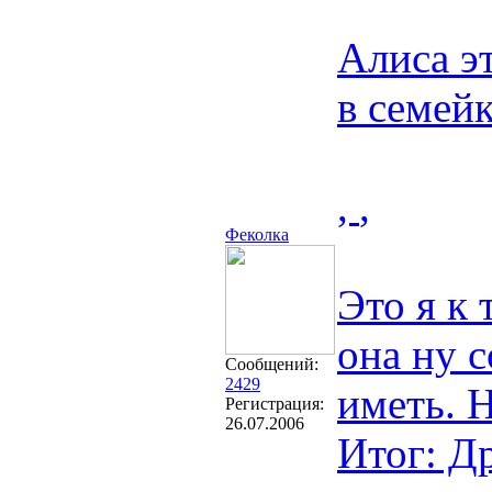
Алиса э
в семей
,
,
Феколка
Это я к 
она ну 
Сообщений:
2429
иметь. 
Регистрация:
26.07.2006
Итог: Др