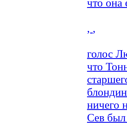
что она 
,
,
голос Л
что Тон
старшег
блондин
ничего н
Сев был 