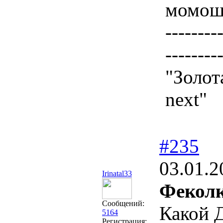
момоше
--------
--------
"Золот
next"
#235
03.01.2
Irinatal33
Феколк
Сообщений:
Какой 
5164
Регистрация: