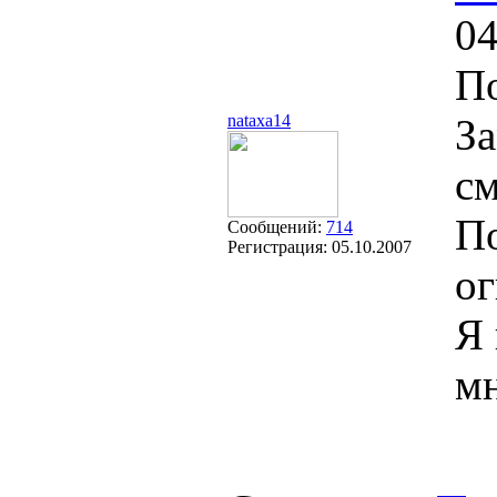
04
П
nataxa14
За
см
По
Сообщений:
714
Регистрация:
05.10.2007
ог
Я 
мн