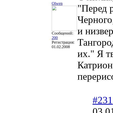
Olwen
"Перед 
Черного
и низвер
Сообщений:
200
Тангоро
Регистрация:
01.02.2008
их." Я 
Катриона
перерисо
#231
03.0