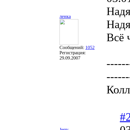
Надя
ленка
Надя
Всё 
Сообщений:
1052
Регистрация:
29.09.2007
------
------
Колл
#
03
Jerry