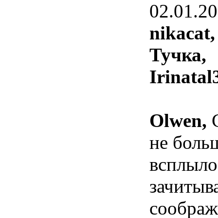
02.01.20
nikacat,
Тучка,
Irinatal
Olwen,
С
не больш
всплыло
зачитыв
соображ