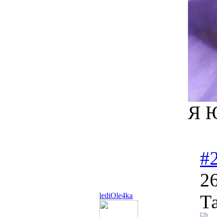
Я Ю
#
26
lediOle4ka
Та