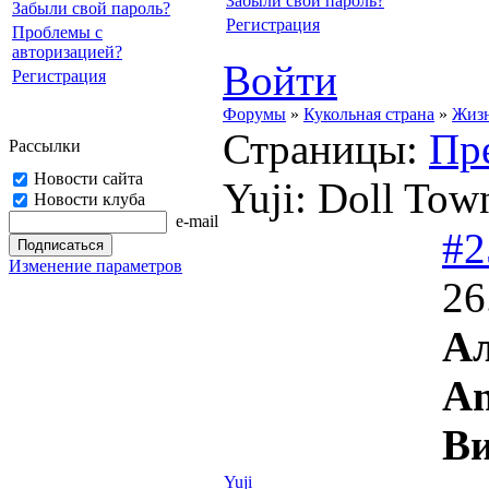
Забыли свой пароль?
Забыли свой пароль?
Регистрация
Проблемы с
авторизацией?
Войти
Регистрация
Форумы
»
Кукольная страна
»
Жизн
Страницы:
Пр
Рассылки
Новости сайта
Yuji: Doll Tow
Новости клуба
e-mail
#2
Изменение параметров
26
А
An
В
Yuji