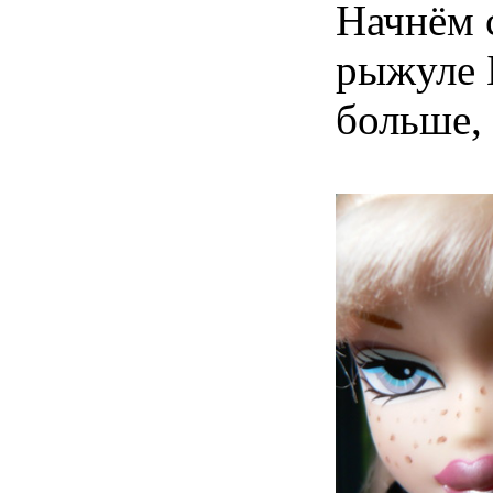
Начнём с
рыжуле Б
больше,