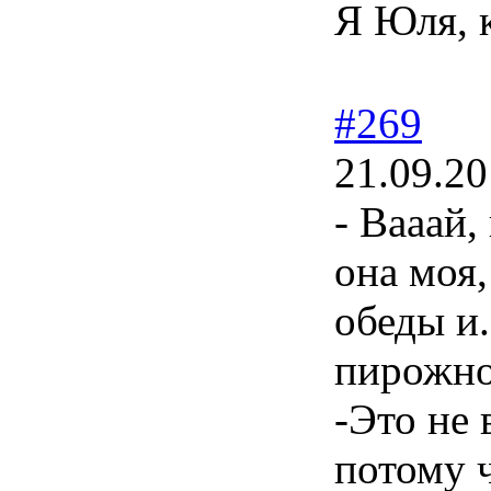
Я Юля, 
#269
21.09.20
- Вааай,
она моя,
обеды и.
пирожно
-Это не 
потому ч