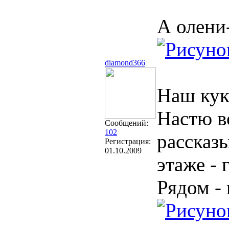
А олени
diamond366
Наш куко
Настю в
Сообщений:
102
рассказ
Регистрация:
01.10.2009
этаже - 
Рядом -