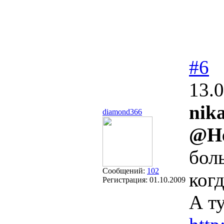
#6
13.0
nika
diamond366
@He
бол
Сообщений:
102
ког
Регистрация:
01.10.2009
А т