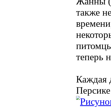
Жанны (
также н
времени
некотор
питомцы
теперь 
Каждая 
Персике