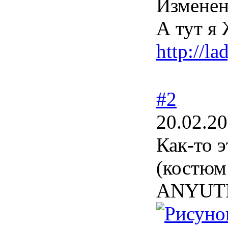
Измене
А тут я
http://l
#2
20.02.20
Как-то э
(костюм
ANYUT