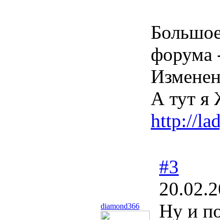
Большое
форума 
Измене
А тут я
http://l
#3
20.02.2
Ну и п
diamond366