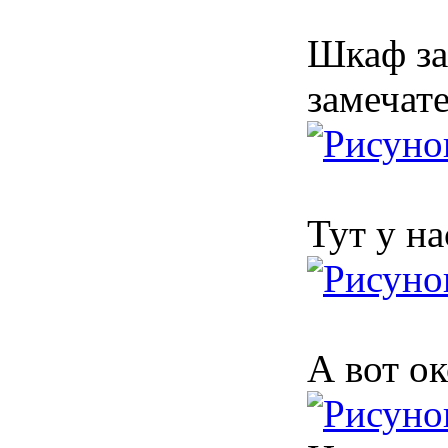
Шкаф зав
замечат
Тут у на
А вот о