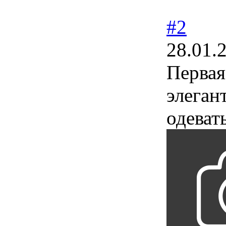
#2
28.01.
Первая
элеган
одеват