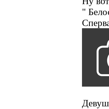
Ну вот
" Бело
Сперва
Девушк