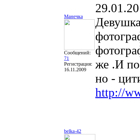
29.01.20
Манечка
Девушка
фотогра
фотогра
Сообщений:
71
же .И по
Регистрация:
16.11.2009
но - ци
http://w
belka-42