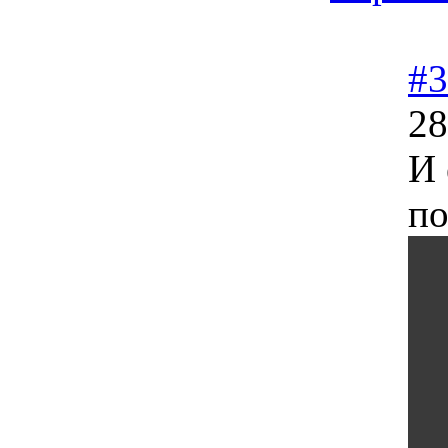
#3
28
И 
по