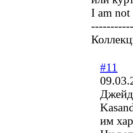
I am not 
----------
Коллекц
#11
09.03.
Джейд
Kasand
им хар