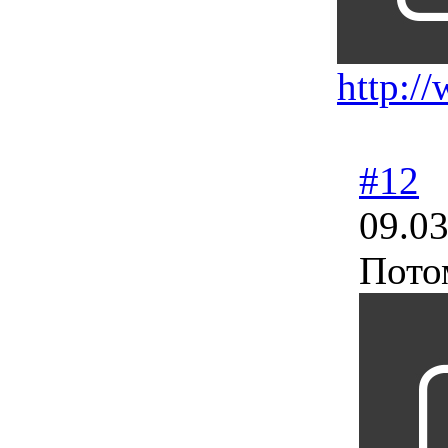
http:/
#12
09.03
Пото