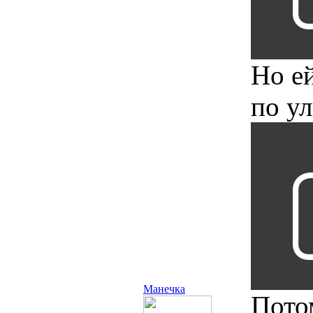
Но е
по ул
Манечка
Потом