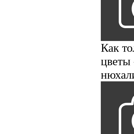
Как то
цветы 
нюхали