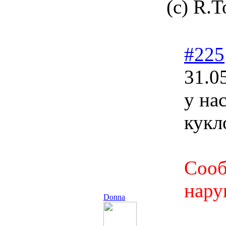
(с) R.T
#225
31.0
у на
кукл
Сооб
нару
Donna