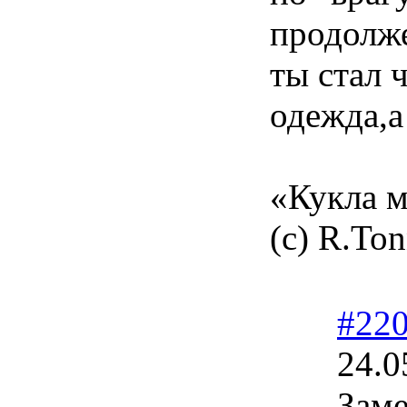
продолже
ты стал 
одежда,а
«Кукла м
(с) R.Ton
#22
24.0
Зам