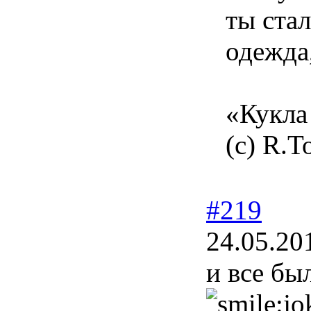
ты ста
одежда,
«Кукла 
(с) R.T
#219
24.05.20
и все бы