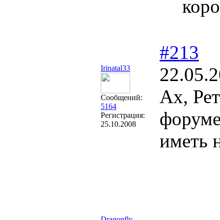
коро
#213
Irinatal33
22.05.2
Ах, Рет
Сообщений:
5164
форуме
Регистрация:
25.10.2008
иметь 
Dragonfly