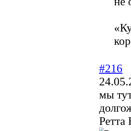
не 
«Ку
кор
#216
24.05.
мы тут
долго
Ретта 