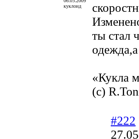
06.05.2009
скоростн
куклоид
Изменен
ты стал 
одежда,а
«Кукла м
(с) R.Ton
#222
27.05