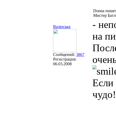
Donna пишет
Мистер Батл
- неп
Валюська
на п
После
Сообщений:
3867
очен
Регистрация:
06.03.2008
Если 
чудо!