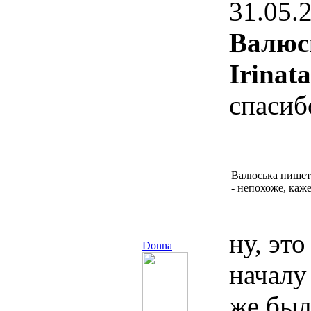
31.05.
Валюс
Irinata
спасиб
Валюська пишет
- непохоже, каж
ну, это
Donna
началу
же был