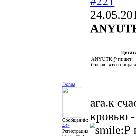
#221
24.05.20
ANYUT
Цитат
ANYUTK@ пишет:
больше всего понрав
Donna
ага.к сч
кровью -
Сообщений:
437
н
Регистрация: