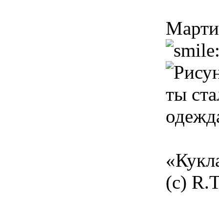
Марти
ты ста
одежда
«Кукла
(с) R.