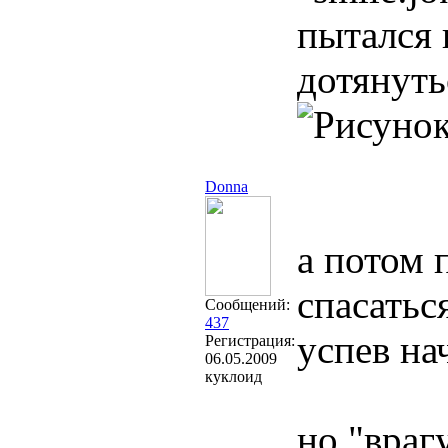
пытался 
дотянуть
Donna
а потом
спасатьс
Сообщений:
437
успев нач
Регистрация:
06.05.2009
куклоид
но "враг