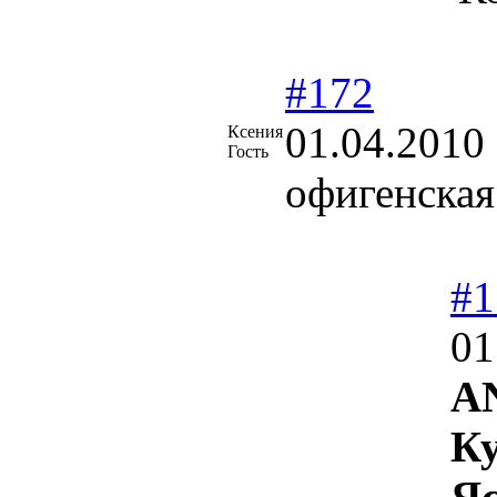
#172
01.04.2010
Ксения
Гость
офигенская
#1
01
A
Ку
Яс