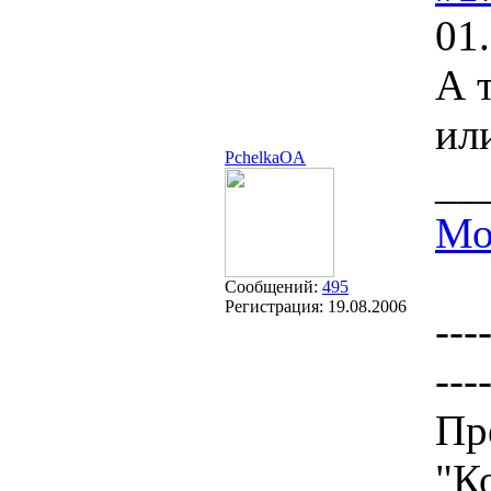
01
А 
ил
PchelkaOA
__
Мо
Сообщений:
495
Регистрация:
19.08.2006
---
---
Пр
"К