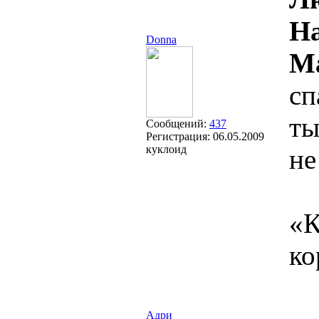
На
Donna
М
сп
ты
Сообщений:
437
Регистрация:
06.05.2009
куклоид
не
«К
ко
Адри