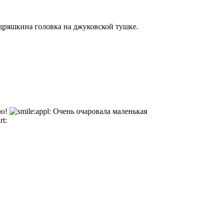
удряшкина головка на джуковской тушке.
яю!
Очень очаровала маленькая