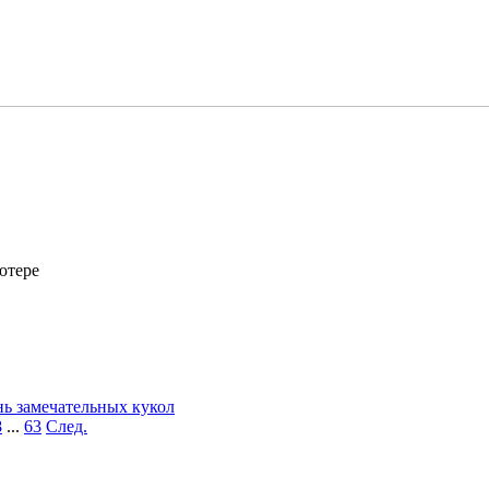
ютере
ь замечательных кукол
8
...
63
След.