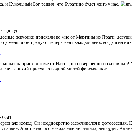
а, и Кукольный Бог решил, что Буратино будет жить у нас.
 12:29:33
удесные девчонки приехали ко мне от Мартины из Праги, девуш
ло у меня, и они радуют теперь меня каждый день, когда я на ни
 копытик приехал тоже от Натты, он совершенно позитивный!
, а светленький приехал от одной милой форумчанки:
:
:33:41
ерсонаж: комод. Он неоднократно засвечивался в фотосессиях. 
 в спальне. А вот мелочь с комода еще не решила, чья будет: А