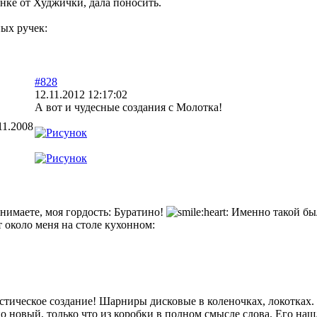
енке от Худжички, дала поносить.
ых ручек:
#828
12.11.2012 12:17:02
А вот и чудесные создания с Молотка!
11.2008
онимаете, моя гордость: Буратино!
Именно такой был
 около меня на столе кухонном:
тическое создание! Шарниры дисковые в коленочках, локотках.
о новый, только что из коробки в полном смысле слова. Его наш