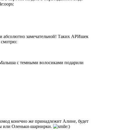
ки абсолютно замечательной! Таких АРИшек
х смотрю:
 Малыша с темными волосиками подарили
Комод конечно же принадлежит Алине, будет
лины или Оленьки-шарнирки.