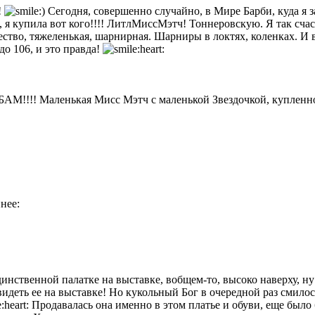
!
Сегодня, совершенно случайно, в Мире Барби, куда я за
 я купила вот кого!!!! ЛитлМиссМэтч! Тоннеровскую. Я так счаст
ество, тяжеленькая, шарнирная. Шарниры в локтях, коленках. И в
до 106, и это правда!
БАМ!!!! Маленькая Мисс Мэтч с маленькой Звездочкой, купленн
нее:
инственной палатке на выставке, вобщем-то, высоко наверху, ну 
видеть ее на выставке! Но кукольный Бог в очередной раз смил
Продавалась она именно в этом платье и обуви, еще было