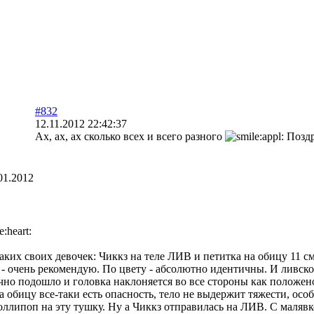
#832
12.11.2012 22:42:37
Ах, ах, ах сколько всех и всего разного
Поздр
01.2012
аких своих девочек: Чиккз на теле ЛИВ и петитка на обицу 11 см.
ь - очень рекомендую. По цвету - абсолютно идентичны. И ливско
но подошло и головка наклоняется во все стороны как положено, 
а обицу все-таки есть опасность, тело не выдержит тяжести, особ
оллипоп на эту тушку. Ну а Чиккз отправилась на ЛИВ. С малявко