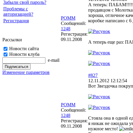
Забыли свой пароль?
А теперь: ПАБАМ!!!!
Проблемы с
продавцом с Молотка,
авторизацией?
хороша, отличное кач
POMM
Регистрация
коробке написано с 6 
Сообщений:
1248
Регистрация:
09.11.2008
Рассылки
А теперь еще раз: ПА
Новости сайта
Новости клуба
e-mail
Изменение параметров
#827
12.11.2012 12:12:54
Вот Звездочка покруп
POMM
Сообщений:
1248
Стояла она в одной ед
Регистрация:
я никак не ожидала у
09.11.2008
нужное место!