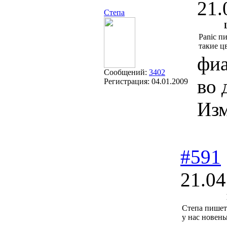
21.
Степа
Panic п
такие ц
фиа
Сообщений:
3402
во 
Регистрация:
04.01.2009
Из
#591
21.04
Степа пишет
у нас новень