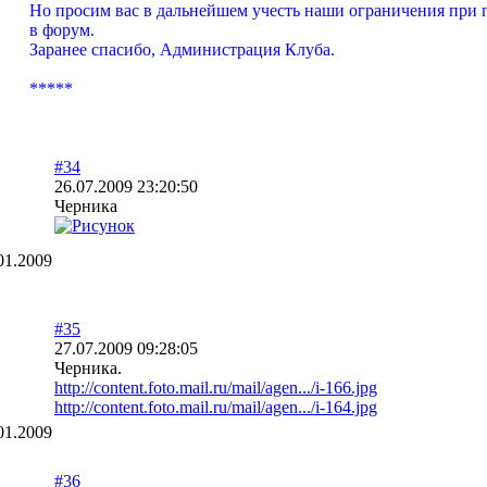
Но просим вас в дальнейшем учесть наши ограничения при
в форум.
Заранее спасибо, Администрация Клуба.
*****
#34
26.07.2009 23:20:50
Черника
01.2009
#35
27.07.2009 09:28:05
Черника.
http://content.foto.mail.ru/mail/agen.../i-166.jpg
http://content.foto.mail.ru/mail/agen.../i-164.jpg
01.2009
#36