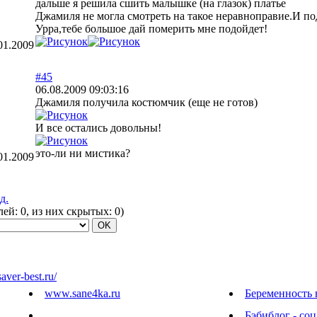
дальше я решила сшить малышке (на глазок) платье
Джамиля не могла смотреть на такое неравноправие.И п
Урра,тебе большое дай померить мне подойдет!
01.2009
#45
06.08.2009 09:03:16
Джамиля получила костюмчик (еще не готов)
И все остались довольны!
это-ли ни мистика?
01.2009
д.
елей:
0
, из них скрытых:
0
)
saver-best.ru/
www.sane4ka.ru
Беременность 
Бэбиблог - соц