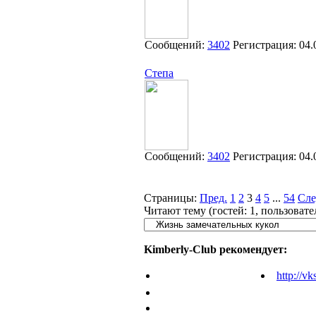
Сообщений:
3402
Регистрация:
04.
Степа
Сообщений:
3402
Регистрация:
04.
Страницы:
Пред.
1
2
3
4
5
...
54
Сле
Читают тему (гостей:
1
, пользоват
Kimberly-Club рекомендует:
http://vk