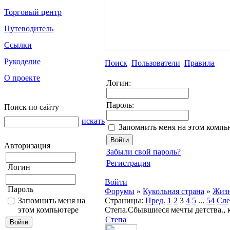
Торговый центр
Путеводитель
Ссылки
Рукоделие
Поиск
Пользователи
Правила
О проекте
Логин:
Пароль:
Поиск по сайту
искать
Запомнить меня на этом компь
Авторизация
Забыли свой пароль?
Регистрация
Логин
Войти
Пароль
Форумы
»
Кукольная страна
»
Жизн
Запомнить меня на
Страницы:
Пред.
1
2
3
4
5
...
54
Сле
этом компьютере
Степа.Сбывшиеся мечты детства., 
Степа