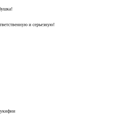
бушка!
тветственную и серьезную!
пукифии