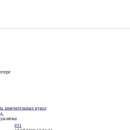
ютере
ь замечательных кукол
д.
куклятки
#31