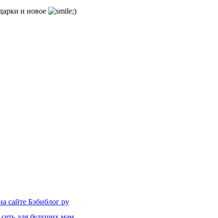
одарки и новое
на сайте Бэбиблог ру
 сеть для будущих мам