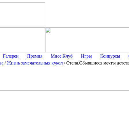
Галереи
Премия
Мисс Клуб
Игры
Конкурсы
на
/
Жизнь замечательных кукол
/
Степа.Сбывшиеся мечты детств