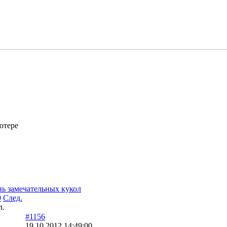
ютере
ь замечательных кукол
9
След.
л.
#1156
19.10.2012 14:49:00