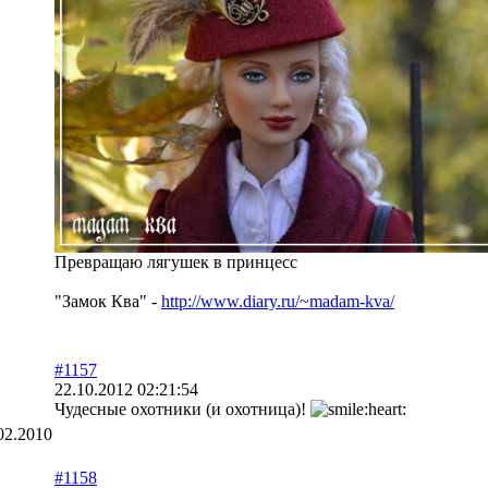
Превращаю лягушек в принцесс
"Замок Ква" -
http://www.diary.ru/~madam-kva/
#1157
22.10.2012 02:21:54
Чудесные охотники (и охотница)!
02.2010
#1158