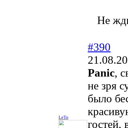
Не жди
#390
21.08.20
Panic
, 
не зря с
было бе
красивую
LeTo
гостей,