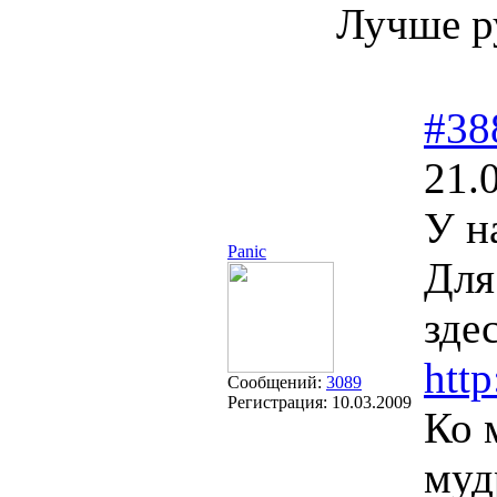
Лучше р
#38
21.
У н
Panic
Для
зде
http
Сообщений:
3089
Регистрация:
10.03.2009
Ко 
муд