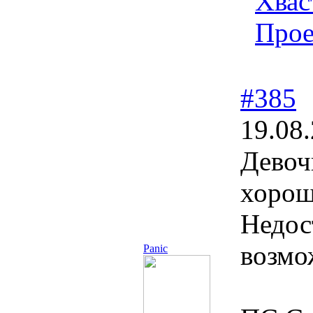
Хвас
Прое
#385
19.08
Девочк
хорош
Недос
возмо
Panic