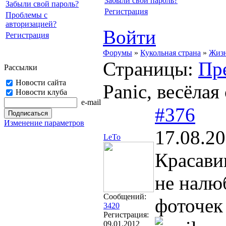
Забыли свой пароль?
Забыли свой пароль?
Регистрация
Проблемы с
авторизацией?
Войти
Регистрация
Форумы
»
Кукольная страна
»
Жизн
Страницы:
Пр
Рассылки
Новости сайта
Panic, весёлая
Новости клуба
e-mail
#376
Изменение параметров
17.08.20
LeTo
Красав
не налю
Сообщений:
фоточе
3420
Регистрация:
09.01.2012