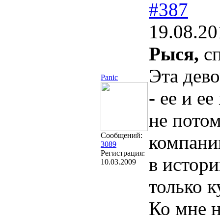
#387
19.08.20
Рыся,
сп
Эта дево
Panic
- ее и е
не потом
Сообщений:
компани
3089
Регистрация:
в истор
10.03.2009
только к
Ко мне н