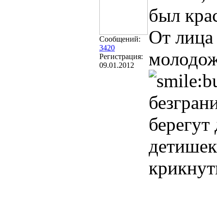
был кра
От лица
Сообщений:
3420
молодож
Регистрация:
09.01.2012
безгран
берегут 
детише
крикнут