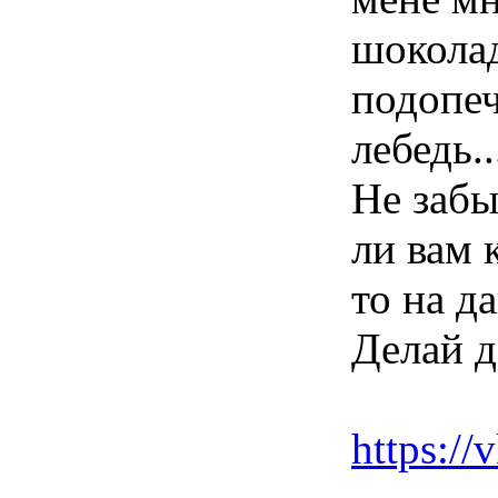
шоколад
подопеч
лебедь..
Не забы
ли вам 
то на д
Делай д
https:/