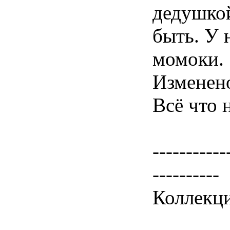
дедушкой
быть. У 
момоки.
Изменен
Всё что 
-----------
----------
Коллекци