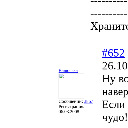
----------
----------
Храните
#652
26.10
Валюська
Ну в
навер
Если 
Сообщений:
3867
Регистрация:
06.03.2008
чудо!