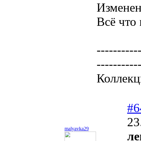
Измене
Всё что 
----------
----------
Коллекц
#6
23
malyavka29
ле