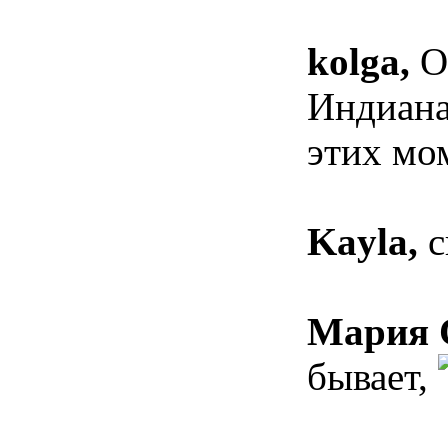
kolga,
Ол
Индиана
этих мо
Kayla,
с
Мария 
бывает,