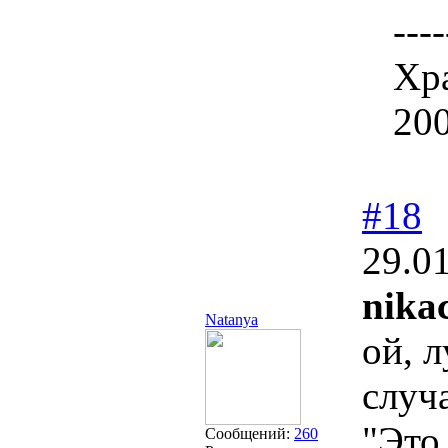
----
Хра
20
#18
29.0
nikac
Natanya
ой, 
случа
"Это
Сообщений:
260