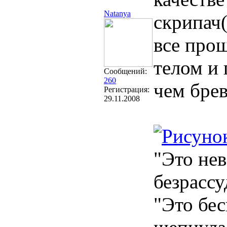
Natanya
скрипач
все про
телом и 
Сообщений:
260
чем бре
Регистрация:
29.11.2008
"Это нев
безрассу
"Это бес