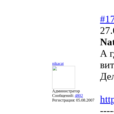
#1
27.
Na
А г
ви
nikacat
Дел
Администратор
Сообщений:
4802
htt
Регистрация:
05.08.2007
----