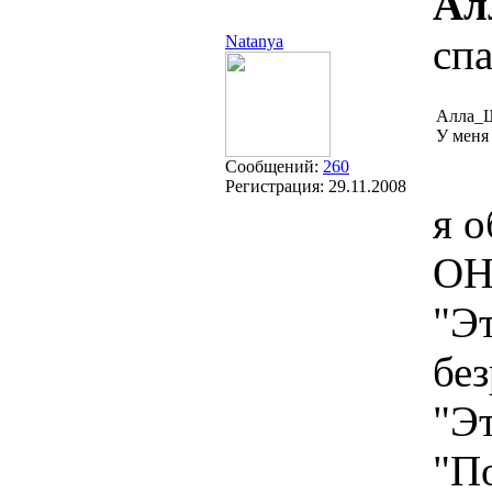
Ал
сп
Natanya
Алла_
У меня 
Сообщений:
260
Регистрация:
29.11.2008
я о
ОН
"Эт
без
"Эт
"П