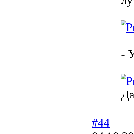
лу
- 
Да
#44