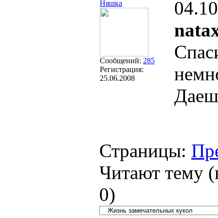
04.10
Няшка
nata
Спаси
Сообщений:
285
немно
Регистрация:
25.06.2008
Даеш
Страницы:
Пр
Читают тему (
0
)