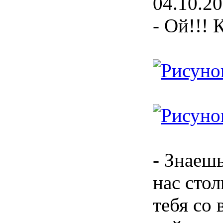
04.10.20
- Ой!!! 
- Знаешь
нас сто
тебя со