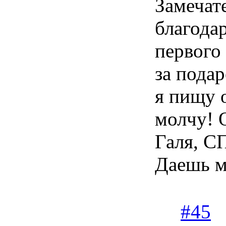
Замечат
благода
первого
за подар
я пищу 
молчу! 
Галя, С
Даешь м
#45