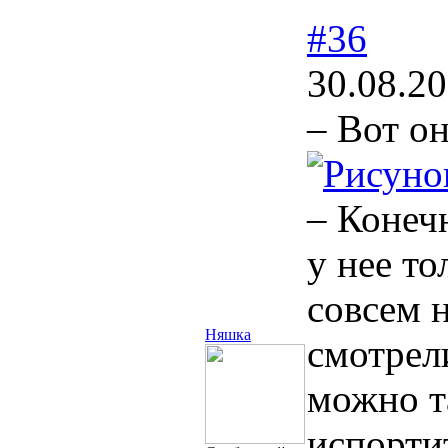
#36
30.08.20
– Вот он
– Конечн
у нее то
совсем 
Няшка
смотрел
можно т
испорти