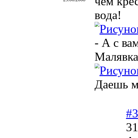
чем кре
вода!
- А с в
Малявка
Даешь м
#
31