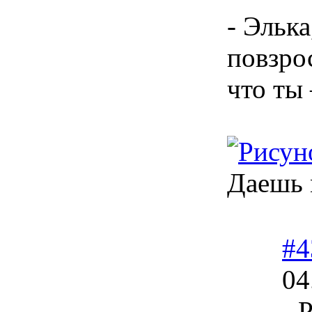
- Элька
повзрос
что ты 
Даешь 
#4
04
- 