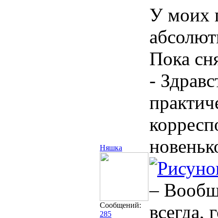
У моих 
абсолютн
Пока сн
- Здрав
практич
корреспо
новеньк
Няшка
– Вообще
Сообщений:
всегда, 
285