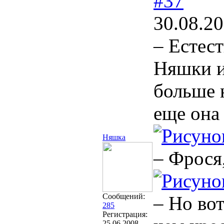
#37
30.08.20
– Естес
Няшки и
больше 
еще она 
Няшка
– Фрося,
Сообщений:
– Но вот
285
Регистрация:
25.06.2008