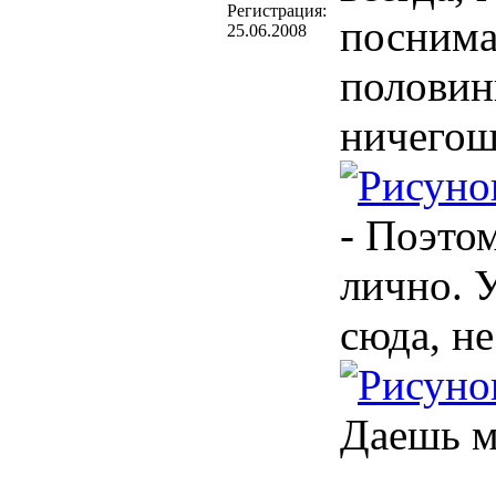
Регистрация:
поснима
25.06.2008
половин
ничегош
- Поэтом
лично. 
сюда, н
Даешь м