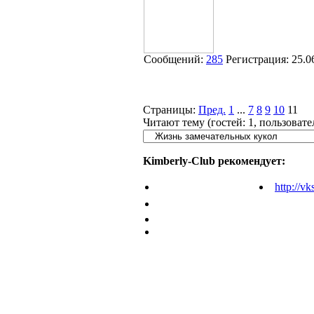
Сообщений:
285
Регистрация:
25.0
Страницы:
Пред.
1
...
7
8
9
10
11
Читают тему (гостей:
1
, пользоват
Kimberly-Club рекомендует:
http://vk