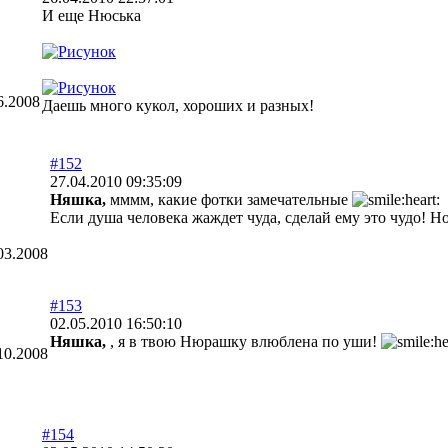
И еще Нюська
6.2008
Даешь много кукол, хороших и разных!
#152
27.04.2010 09:35:09
Няшка,
мммм, какие фотки замечательные
Если душа человека жаждет чуда, сделай ему это чудо! Нов
03.2008
#153
02.05.2010 16:50:10
Няшка,
, я в твою Нюрашку влюблена по уши!
10.2008
#154