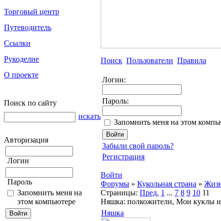
Торговый центр
Путеводитель
Ссылки
Рукоделие
Поиск
Пользователи
Правила
О проекте
Логин:
Пароль:
Поиск по сайту
искать
Запомнить меня на этом компь
Авторизация
Забыли свой пароль?
Регистрация
Логин
Войти
Пароль
Форумы
»
Кукольная страна
»
Жизн
Запомнить меня на
Страницы:
Пред.
1
...
7
8
9
10
11
этом компьютере
Няшка: полкожители, Мои куклы и
Няшка