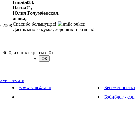
Irinatal33,
Натка71,
Юлия Голумбевская,
ленка,
Спасибо большущее!
6.2008
Даешь много кукол, хороших и разных!
елей:
0
, из них скрытых:
0
)
saver-best.ru/
www.sane4ka.ru
Беременность 
Бэбиблог - соц