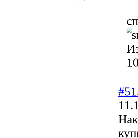
с
И
10
#51
11.
Нак
куп