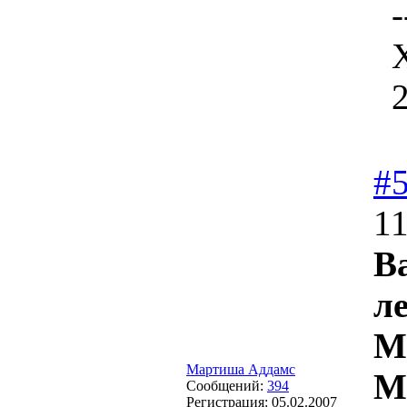
-
#
11
В
л
M
Мартиша Аддамс
M
Сообщений:
394
Регистрация:
05.02.2007