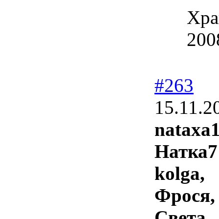
Хра
200
#263
15.11.2
nataxa1
Натка7
kolga,
Фрося,
Света,