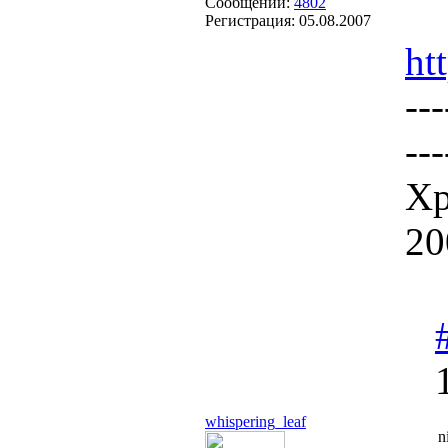
Сообщений:
4802
Регистрация:
05.08.2007
ht
---
---
Хр
20
whispering_leaf
n