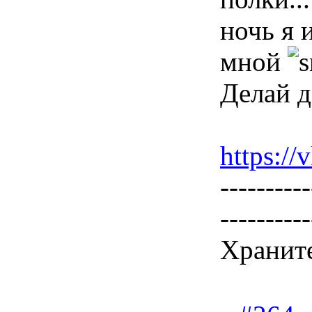
ночь я 
мной
Делай д
https:/
----------
----------
Храните