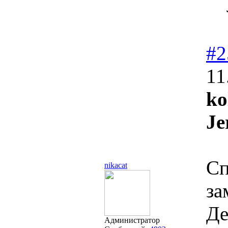
#2
11
ko
Je
Сп
nikacat
за
Де
Администратор