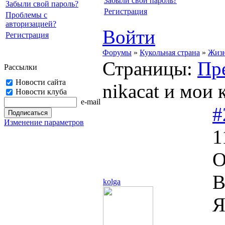
Забыли свой пароль?
Забыли свой пароль?
Регистрация
Проблемы с
авторизацией?
Войти
Регистрация
Форумы
»
Кукольная страна
»
Жизн
Страницы:
Пр
Рассылки
Новости сайта
nikacat и мои 
Новости клуба
e-mail
#
Изменение параметров
1
О
В
kolga
Я