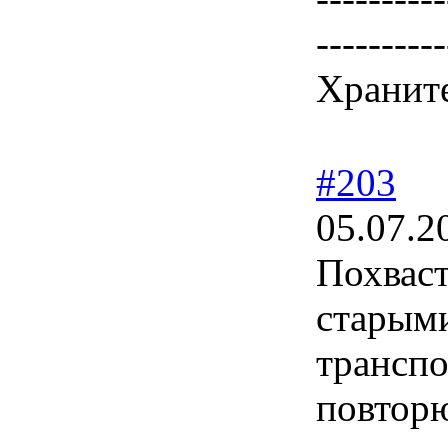
----------
Храните
#203
05.07.2
Похвас
старыми
транспо
повторю