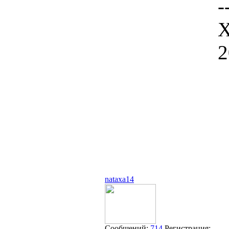
-
Х
2
nataxa14
Сообщений:
714
Регистрация: