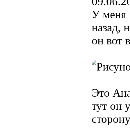
09.06.2
У меня 
назад, 
он вот 
Это Ана
тут он 
сторону