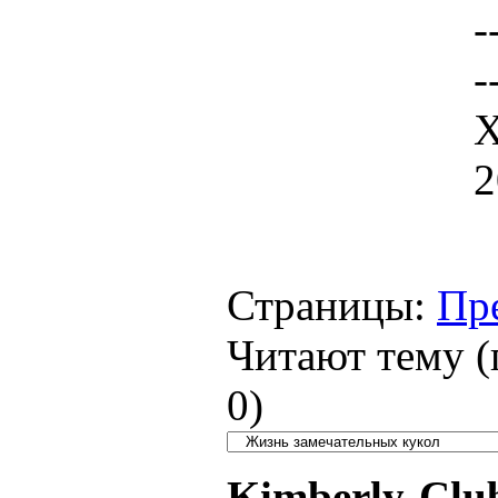
-
-
Х
2
Страницы:
Пр
Читают тему (
0
)
Kimberly-Clu