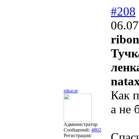
#208
06.07
ribon
Тучк
ленк
nata
nikacat
Как п
а не 
Администратор
Сообщений:
4802
Спас
Регистрация: