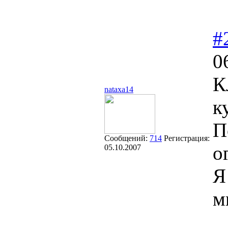
#
0
К
nataxa14
к
П
Сообщений:
714
Регистрация:
ог
05.10.2007
Я
м