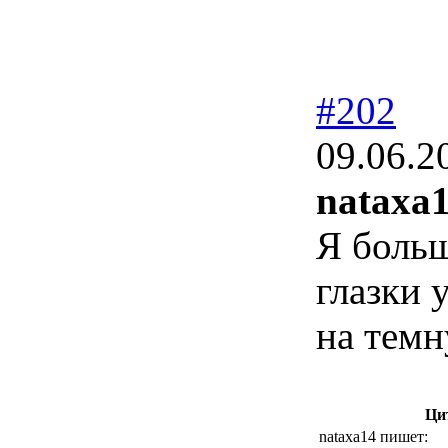
#202
09.06.2
nataxa1
Я боль
глазки 
на темн
Ци
nataxa14 пишет: