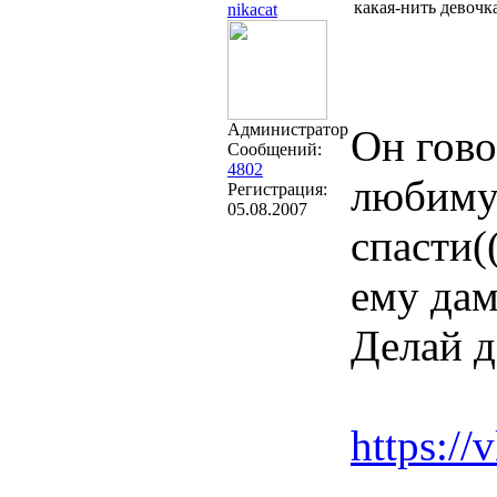
какая-нить девочк
nikacat
Администратор
Он гово
Сообщений:
4802
любимую
Регистрация:
05.08.2007
спасти(
ему да
Делай д
https:/
----------