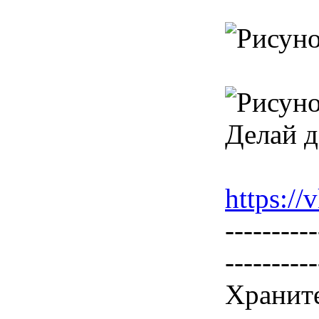
Делай д
https:/
----------
----------
Храните