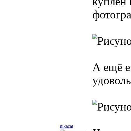
куплен 
фотогра
А ещё е
удоволь
nikacat