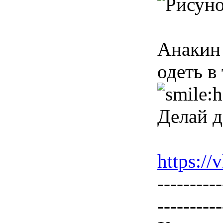
Анакин 
одеть в
Делай д
https:/
----------
----------