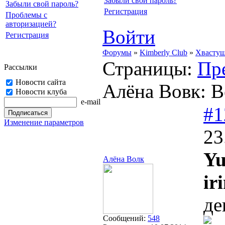
Забыли свой пароль?
Забыли свой пароль?
Регистрация
Проблемы с
авторизацией?
Войти
Регистрация
Форумы
»
Kimberly Club
»
Хвасту
Страницы:
Пр
Рассылки
Новости сайта
Алёна Вовк: В
Новости клуба
e-mail
#1
Изменение параметров
23
Yu
Алёна Волк
ir
де
Сообщений:
548