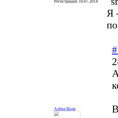
Регистрация:
10.07.2014
Я 
по
#
2
А
к
В
Алёна Волк