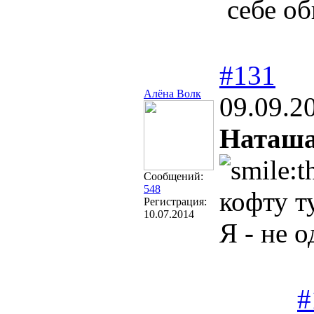
себе о
#131
Алёна Волк
09.09.2
Наташа
Сообщений:
548
кофту т
Регистрация:
10.07.2014
Я - не 
#