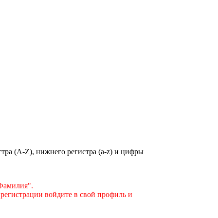
ра (A-Z), нижнего регистра (a-z) и цифры
"Фамилия".
 регистрации войдите в свой профиль и