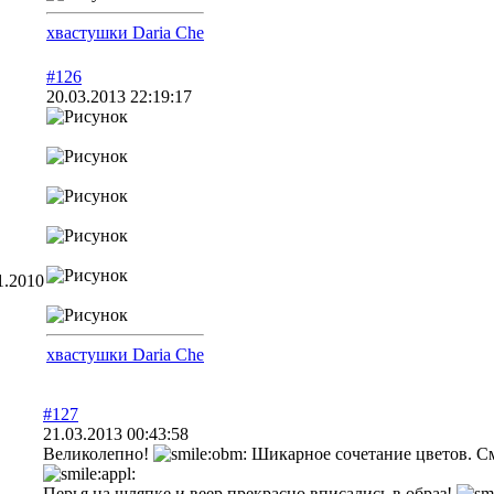
хвастушки Daria Che
#126
20.03.2013 22:19:17
1.2010
хвастушки Daria Che
#127
21.03.2013 00:43:58
Великолепно!
Шикарное сочетание цветов. См
Перья на шляпке и веер прекрасно вписались в образ!