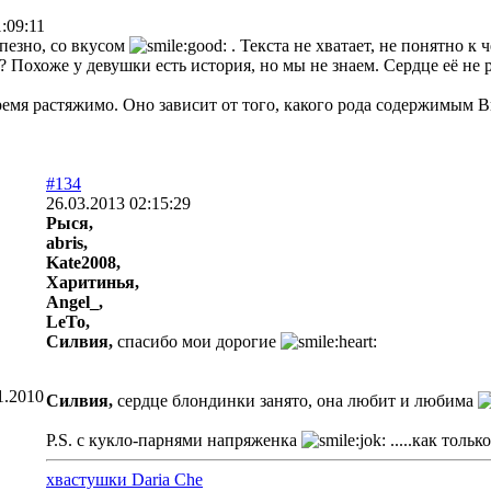
:09:11
пезно, со вкусом
. Текста не хватает, не понятно к
? Похоже у девушки есть история, но мы не знаем. Сердце её не 
емя растяжимо. Оно зависит от того, какого рода содержимым В
#134
26.03.2013 02:15:29
Рыся,
abris,
Kate2008,
Харитинья,
Angel_,
LeTo,
Силвия,
спасибо мои дорогие
1.2010
Силвия,
сердце блондинки занято, она любит и любима
P.S. с кукло-парнями напряженка
.....как тольк
хвастушки Daria Che