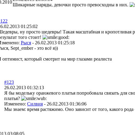
0.2010
Шикарные наряды, девочки просто превосходны в них.
#122
6.02.2013 01:25:02
Шедевры, ну просто шедевры! Такая масштабная и кропотливая р
результат того стоит!
Изменено:
Рыся
-
26.02.2013 01:25:18
ыся, Sept_ember - это всё я))
Я оптимист, который смотрит на мир глазами реалиста
#123
26.02.2013 01:32:13
Я бы модельку оранжевого платья попробовала связать для св
платья?
Изменено:
Силвия
-
26.02.2013 01:36:06
Мы знаем: время растяжимо. Оно зависит от того, какого род
013 03:08:05