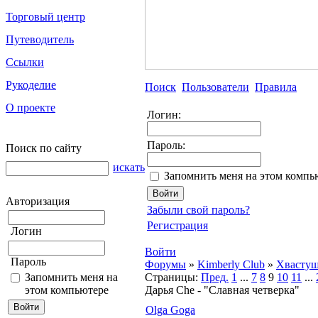
Торговый центр
Путеводитель
Ссылки
Рукоделие
Поиск
Пользователи
Правила
О проекте
Логин:
Пароль:
Поиск по сайту
искать
Запомнить меня на этом компь
Авторизация
Забыли свой пароль?
Регистрация
Логин
Войти
Пароль
Форумы
»
Kimberly Club
»
Хвасту
Запомнить меня на
Страницы:
Пред.
1
...
7
8
9
10
11
...
этом компьютере
Дарья Che - "Славная четверка"
Olga Goga