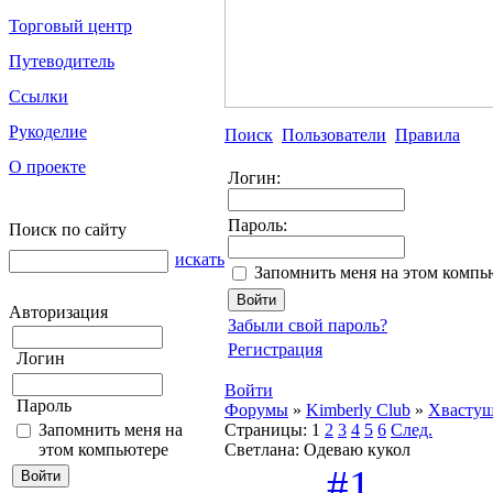
Торговый центр
Путеводитель
Ссылки
Рукоделие
Поиск
Пользователи
Правила
О проекте
Логин:
Пароль:
Поиск по сайту
искать
Запомнить меня на этом компь
Авторизация
Забыли свой пароль?
Регистрация
Логин
Войти
Пароль
Форумы
»
Kimberly Club
»
Хвасту
Запомнить меня на
Страницы:
1
2
3
4
5
6
След.
этом компьютере
Светлана: Одеваю кукол
#1