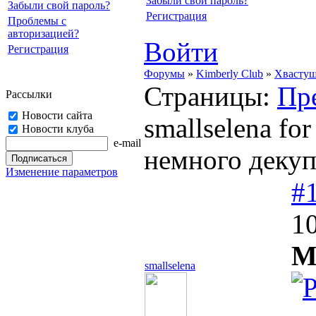
Забыли свой пароль?
Забыли свой пароль?
Регистрация
Проблемы с
авторизацией?
Войти
Регистрация
Форумы
»
Kimberly Club
»
Хвасту
Страницы:
Пр
Рассылки
Новости сайта
smallselena fo
Новости клуба
e-mail
немного декуп
Изменение параметров
#
10
М
smallselena