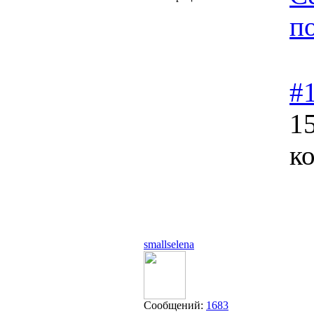
п
#
15
к
smallselena
Сообщений:
1683