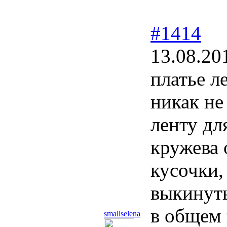
#1414
13.08.20
платье л
никак не
ленту дл
кружева 
кусочки,
выкинуть
в общем 
smallselena