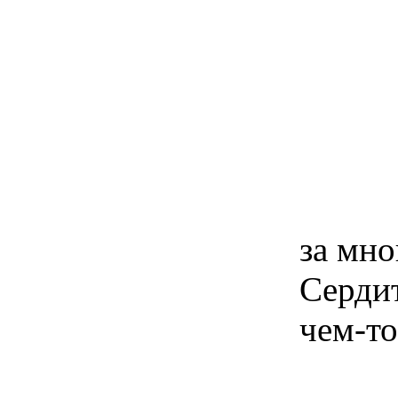
за мно
Сердит
чем-т