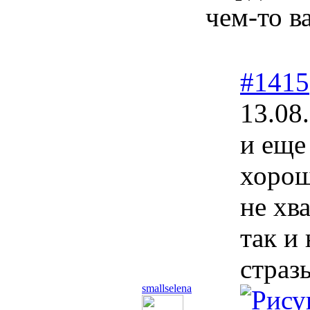
чем-то 
#1415
13.08
и еще
хорош
не хв
так и
страз
smallselena