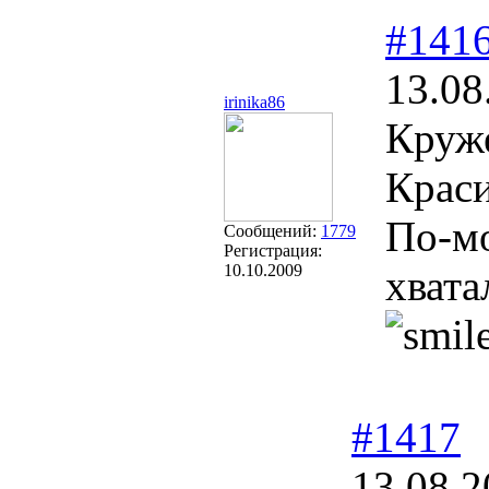
#141
13.08
irinika86
Круже
Крас
По-мо
Сообщений:
1779
Регистрация:
10.10.2009
хвата
#1417
13.08.2