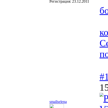
Регистрация:
23.12.2011
б
к
С
п
#
15
smallselena