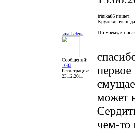
irinika86 пишет:
Кружево очень да
По-моему, к после
smallselena
спасиб
Сообщений:
1683
первое 
Регистрация:
23.12.2011
смущает
может 
Сердить
чем-то