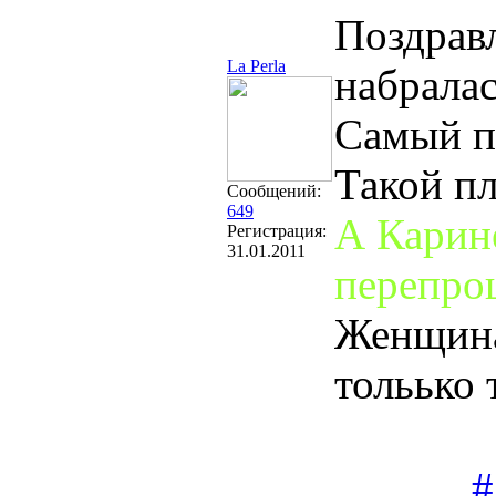
Поздрав
La Perla
набралас
Самый п
Такой п
Сообщений:
649
А Карин
Регистрация:
31.01.2011
перепро
Женщина
тольько 
#