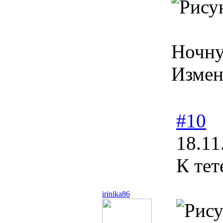
Ночну
Измен
#10
18.11
К тет
irinika86