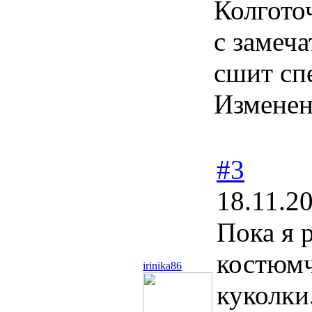
Колготоч
с замеча
сшит сп
Измене
#3
18.11.2
Пока я 
костюмч
irinika86
куколки