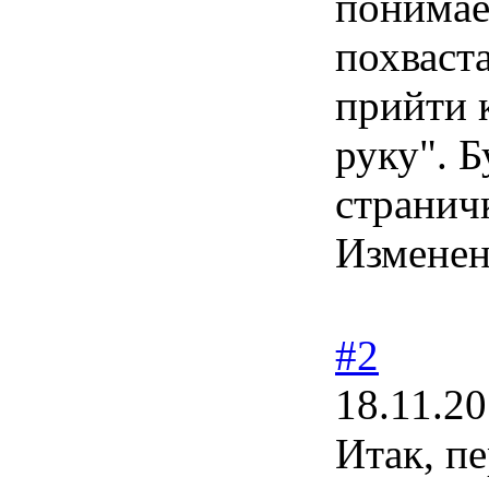
понимает
похваста
прийти к
руку". Б
странич
Измене
#2
18.11.20
Итак, п