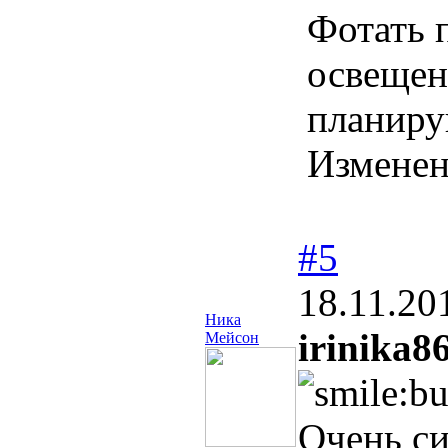
Фотать 
освещен
планиру
Измене
#5
18.11.20
Ника
irinika8
Мейсон
Очень с