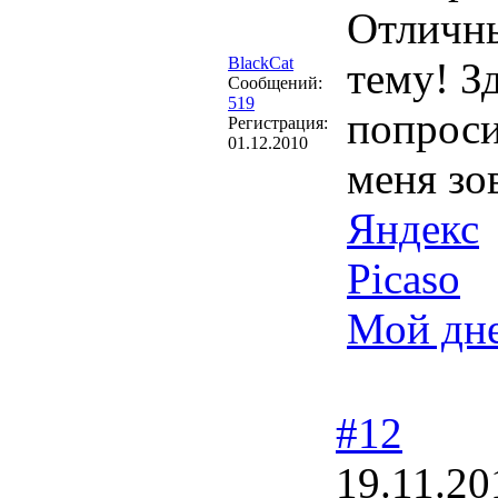
Отличны
BlackCat
тему! З
Сообщений:
519
попроси
Регистрация:
01.12.2010
меня зо
Яндекс
Picaso
Мой дн
#12
19.11.20