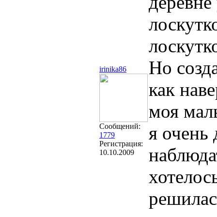
деревне
лоскутк
лоскутко
Но созд
irinika86
как наве
моя мал
Сообщений:
я очень
1779
Регистрация:
наблюдат
10.10.2009
хотелос
решилас