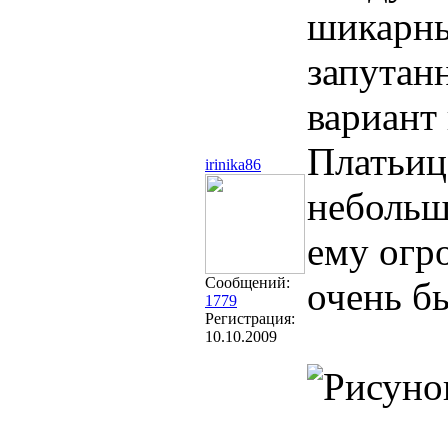
шикарны
запутан
вариант 
Платьиц
irinika86
небольш
ему огр
Сообщений:
очень бы
1779
Регистрация:
10.10.2009