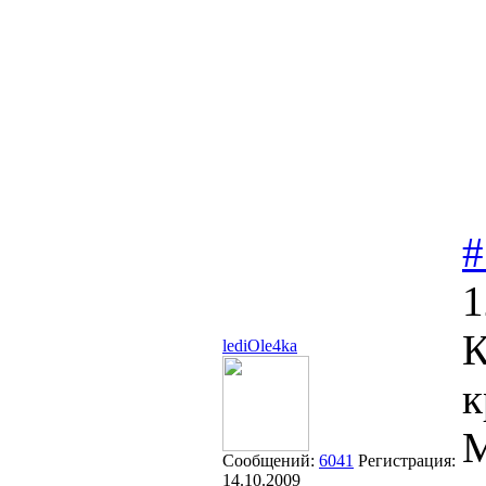
#
1
К
lediOle4ka
к
М
Сообщений:
6041
Регистрация:
14.10.2009