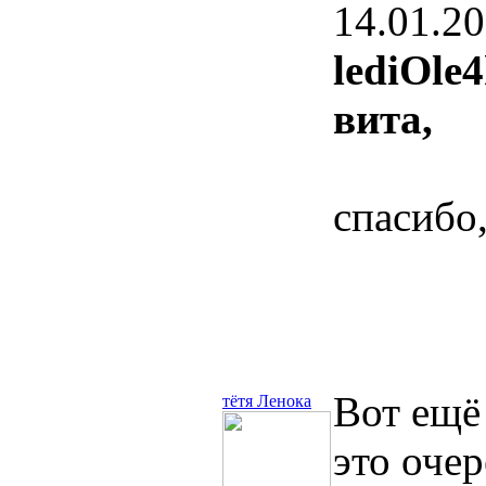
14.01.20
lediOle4
вита,
спасибо
Вот ещё 
тётя Ленока
это очер