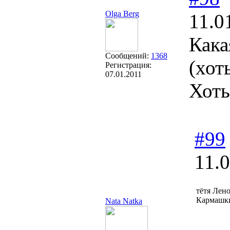
Olga Berg
11.0
Кака
Сообщений:
1368
(хот
Регистрация:
07.01.2011
Хоть
#99
11.
тётя Лен
Кармашк
Nata Natka