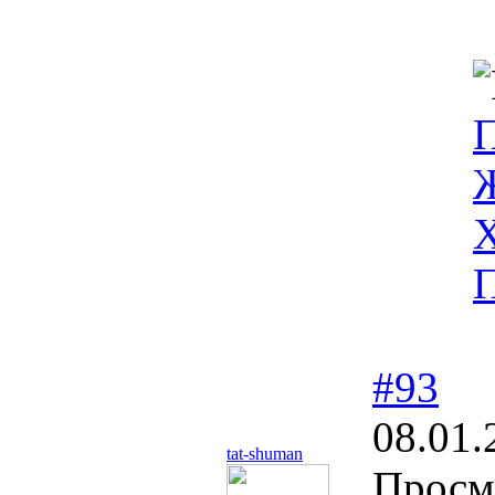
П
П
#93
08.01.
tat-shuman
Просмо