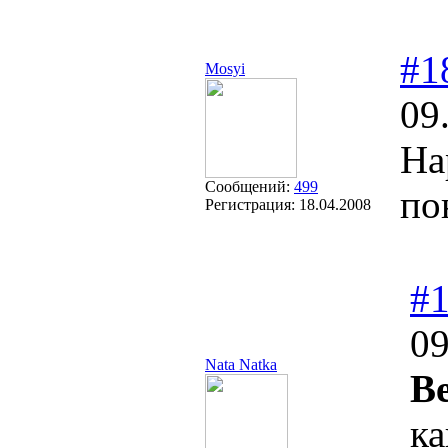
#1
Mosyi
09
На
Сообщений:
499
по
Регистрация:
18.04.2008
#
09
Nata Natka
Be
ка