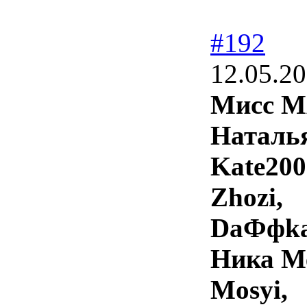
#192
12.05.20
Мисс М
Наталь
Kate200
Zhozi,
DaФфka
Ника М
Mosyi,