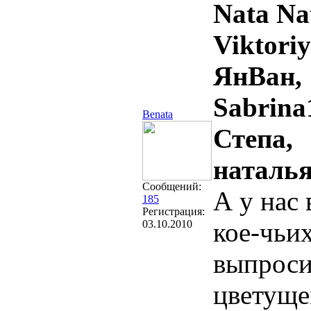
Nata Na
Viktoriy
ЯнВан,
Sabrina
Benata
Степа,
наталья
Сообщений:
А у нас 
185
Регистрация:
кое-чьих
03.10.2010
выпроси
цветуще