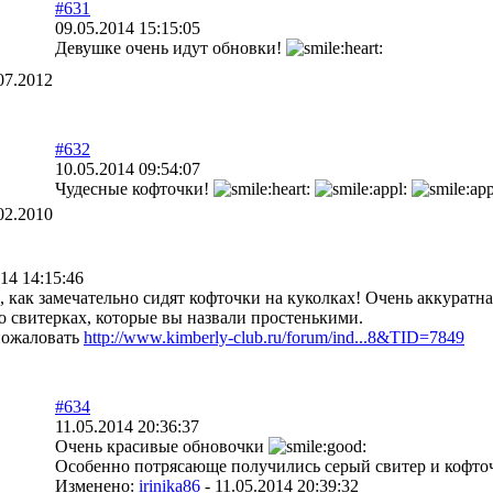
#631
09.05.2014 15:15:05
Девушке очень идут обновки!
07.2012
#632
10.05.2014 09:54:07
Чудесные кофточки!
02.2010
014 14:15:46
, как замечательно сидят кофточки на куколках! Очень аккуратна
 о свитерках, которые вы назвали простенькими.
пожаловать
http://www.kimberly-club.ru/forum/ind...8&TID=7849
#634
11.05.2014 20:36:37
Очень красивые обновочки
Особенно потрясающе получились серый свитер и кофто
Изменено:
irinika86
-
11.05.2014 20:39:32