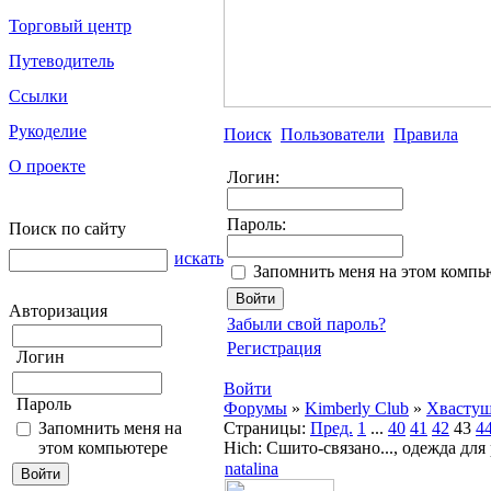
Торговый центр
Путеводитель
Ссылки
Рукоделие
Поиск
Пользователи
Правила
О проекте
Логин:
Пароль:
Поиск по сайту
искать
Запомнить меня на этом компь
Авторизация
Забыли свой пароль?
Регистрация
Логин
Войти
Пароль
Форумы
»
Kimberly Club
»
Хвасту
Запомнить меня на
Страницы:
Пред.
1
...
40
41
42
43
4
этом компьютере
Hich: Сшито-связано..., одежда для
natalina