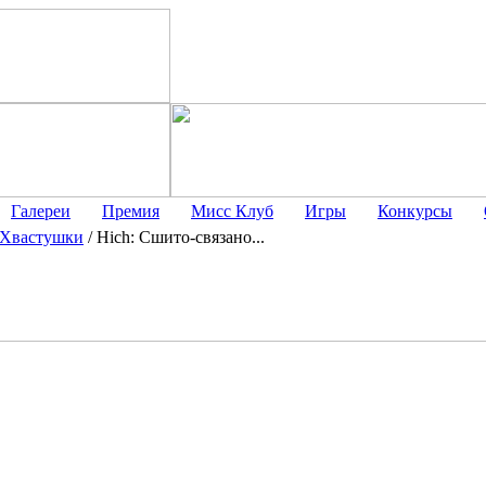
Галереи
Премия
Мисс Клуб
Игры
Конкурсы
Хвастушки
/
Hich: Сшито-связано...