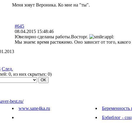
Меня зовут Вероника. Ко мне на "ты".
#645
08.04.2015 15:48:46
Ювелирно сделаны работы.Восторг.
Мы знаем: время растяжимо. Оно зависит от того, каког
01.2013
4
След.
елей:
0
, из них скрытых:
0
)
saver-best.ru/
www.sane4ka.ru
Беременность 
Бэбиблог - соц