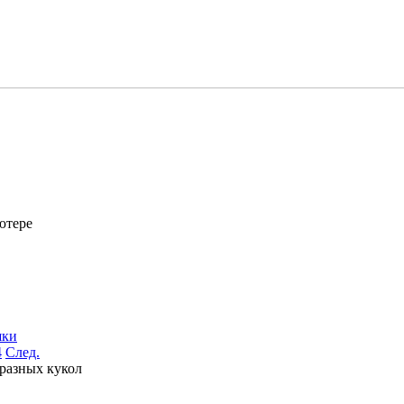
ютере
шки
4
След.
 разных кукол