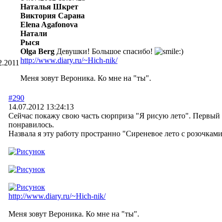
Наталья Шкрет
Виктория Сарана
Elena Agafonova
Натали
Рыся
Olga Berg
Девушки! Большое спасибо!
http://www.diary.ru/~Hich-nik/
2.2011
Меня зовут Вероника. Ко мне на "ты".
#290
14.07.2012 13:24:13
Сейчас покажу свою часть сюрприза "Я рисую лето". Первый р
понравилось.
Назвала я эту работу пространно "Сиреневое лето с розочками
http://www.diary.ru/~Hich-nik/
Меня зовут Вероника. Ко мне на "ты".