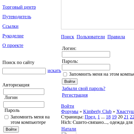
Торговый центр
Путеводитель
Ссылки
Рукоделие
Поиск
Пользователи
Правила
О проекте
Логин:
Пароль:
Поиск по сайту
искать
Запомнить меня на этом компь
Авторизация
Забыли свой пароль?
Регистрация
Логин
Войти
Пароль
Форумы
»
Kimberly Club
»
Хвасту
Запомнить меня на
Страницы:
Пред.
1
...
18
19
20
21
2
этом компьютере
Hich: Сшито-связано..., одежда для
Натали