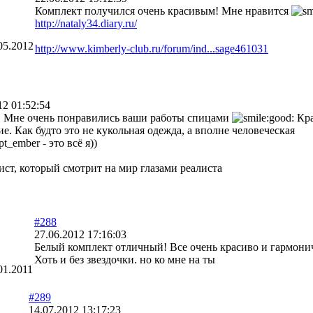
Комплект получился очень красивым! Мне нравится
http://nataly34.diary.ru/
05.2012
http://www.kimberly-club.ru/forum/ind...sage461031
12 01:52:54
! Мне очень понравились ваши работы спицами
Кра
е. Как будто это не кукольная одежда, а вполне человеческая
t_ember - это всё я))
ст, который смотрит на мир глазами реалиста
#288
27.06.2012 17:16:03
Белый комплект отличный! Все очень красиво и гармон
Хоть и без звездочки. но ко мне на ты
01.2011
#289
14.07.2012 13:17:23