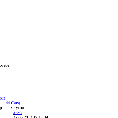
ютере
шки
2
...
44
След.
 разных кукол
#286
22.06.2012 19:12:39