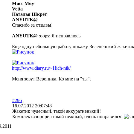
Мисс Мяу
Vetta
Наталья Шкрет
ANYUTK@
Спасибо за отзывы!
ANYUTK@
:oops: Я исправлюсь.
Еще одну небольшую работу покажу. Зелененький жакетик 
http://www.diary.ru/~Hich-nik/
Меня зовут Вероника. Ко мне на "ты".
#296
16.07.2012 20:07:48
Жакетик чудесный, такой аккуратненький!
Комплект-сюрприз такой нежный, очень понравился!
9.2011