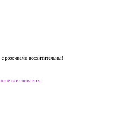
и с розочками восхитительны!
наче все сливается.