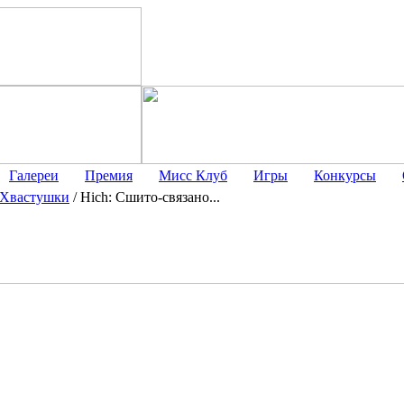
Галереи
Премия
Мисс Клуб
Игры
Конкурсы
Хвастушки
/
Hich: Сшито-связано...