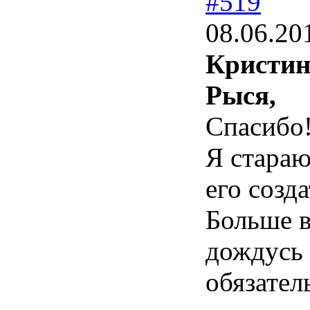
#519
08.06.20
Кристин
Рыся,
Спасибо
Я стараю
его созд
Больше в
дождусь 
обязател