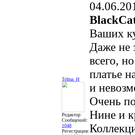
04.06.20
BlackCat
Ваших ку
Даже не 
всего, н
платье н
Telma_H
и невозм
Очень по
Нине и к
Редактор
Сообщений:
Коллекци
1048
Регистрация: