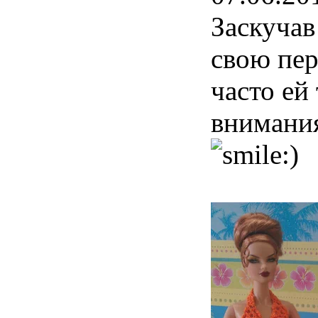
Заскучав
свою пер
часто ей
внимания