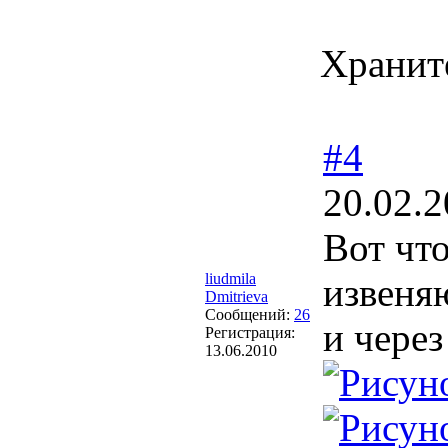
Храните
#4
20.02.2
Вот чт
liudmila
извеняю
Dmitrieva
Сообщений:
26
и через
Регистрация:
13.06.2010