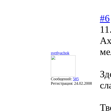
#6
11
А
ме
svetlyachok
Зд
Сообщений:
585
сл
Регистрация:
24.02.2008
Тв