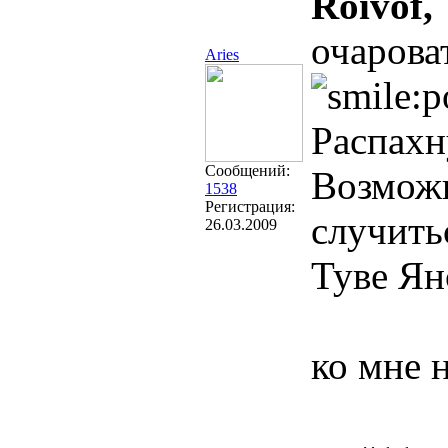
Roivof,
очарова
Aries
Распахн
Сообщений:
Возможн
1538
Регистрация:
случить
26.03.2009
Туве Ян
ко мне 