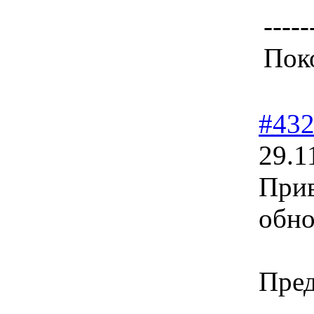
-----
Поко
#43
29.1
Прив
обно
Пред