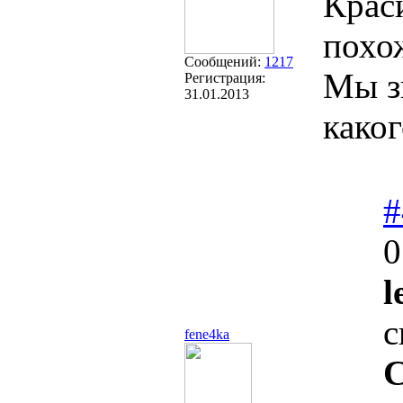
Крас
похо
Сообщений:
1217
Мы з
Регистрация:
31.01.2013
како
#
0
l
с
fene4ka
С