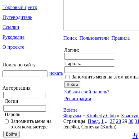
Торговый центр
Путеводитель
Ссылки
Рукоделие
Поиск
Пользователи
Правила
О проекте
Логин:
Пароль:
Поиск по сайту
искать
Запомнить меня на этом компь
Авторизация
Забыли свой пароль?
Регистрация
Логин
Войти
Пароль
Форумы
»
Kimberly Club
»
Хвасту
Запомнить меня на
Страницы:
Пред.
1
...
27
28
29
30
3
этом компьютере
fene4ka, Сонечка (Kurhn)
#