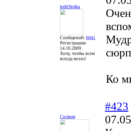
lediOle4ka
Очен
вспо
Мудр
Сообщений:
6041
Регистрация:
14.10.2009
сюрп
Хочу, чтобы всем
всегда везло!
Ко м
#423
07.05
Силвия