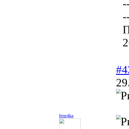
-
-
П
2
#4
29
fene4ka