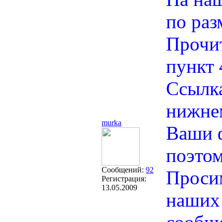
по раз
Прочит
пункт 
Ссылка
нижне
murka
Ваши 
поэтом
Сообщений:
92
Просим
Регистрация:
13.05.2009
наших 