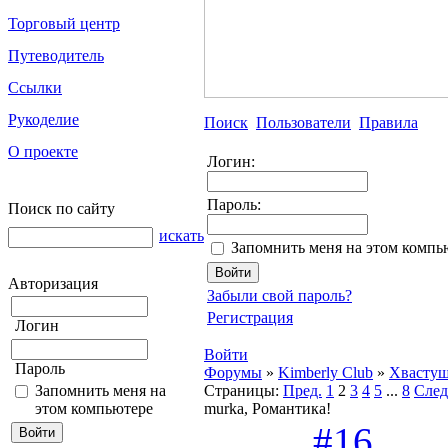
Торговый центр
Путеводитель
Ссылки
Рукоделие
Поиск
Пользователи
Правила
О проекте
Логин:
Пароль:
Поиск по сайту
искать
Запомнить меня на этом компь
Авторизация
Забыли свой пароль?
Регистрация
Логин
Войти
Пароль
Форумы
»
Kimberly Club
»
Хвасту
Запомнить меня на
Страницы:
Пред.
1
2
3
4
5
...
8
След
этом компьютере
murka, Романтика!
#16