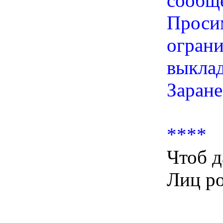
сообщ
Просим
ограни
выклад
Заране
****
Чтоб д
Лиц ро