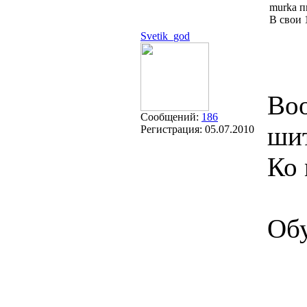
murka п
В свои 
Svetik_god
Воо
Сообщений:
186
шит
Регистрация:
05.07.2010
Ко 
Обу