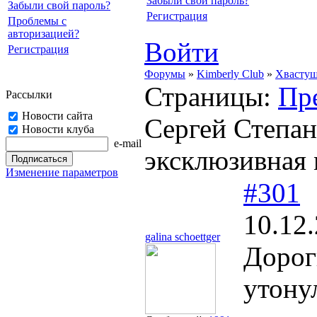
Забыли свой пароль?
Забыли свой пароль?
Регистрация
Проблемы с
авторизацией?
Войти
Регистрация
Форумы
»
Kimberly Club
»
Хвасту
Страницы:
Пр
Рассылки
Новости сайта
Сергей Степан
Новости клуба
e-mail
эксклюзивная 
Изменение параметров
#301
10.12
galina schoettger
Дорог
утону