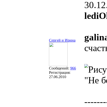
30.12
lediO
galin
Сергей и Ирина
счаст
Сообщений:
966
Регистрация:
27.06.2010
"Не б
-------