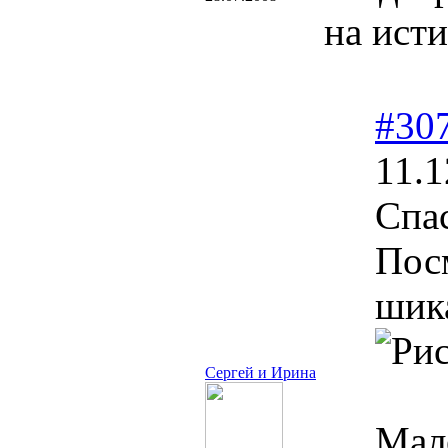
на ист
#30
11.1
Спа
Пос
шик
Сергей и Ирина
Мал