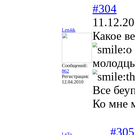
#304
11.12.20
Len4ik
Какое в
молодцы 
Сообщений:
862
Регистрация:
12.04.2010
Все беу
Ко мне 
#305
LeTo