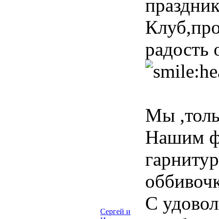
праздни
Клуб,про
радость 
Мы ,толь
Нашим ф
гарнитур
оббивочк
С удовол
Сергей и