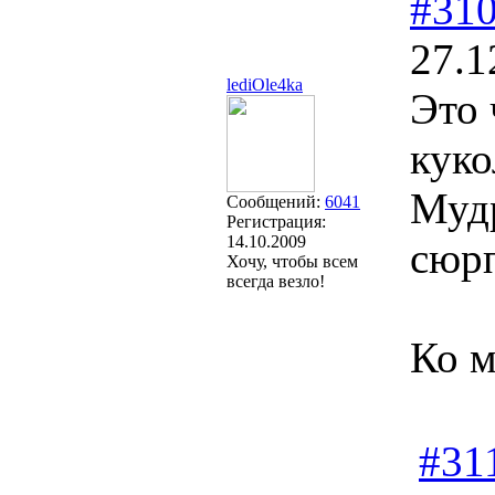
#31
27.1
lediOle4ka
Это 
куко
Мудр
Сообщений:
6041
Регистрация:
14.10.2009
сюр
Хочу, чтобы всем
всегда везло!
Ко м
#31