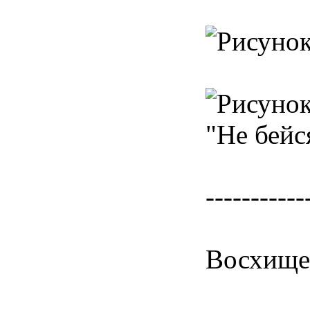
"Не бейс
-----------
Восхищен