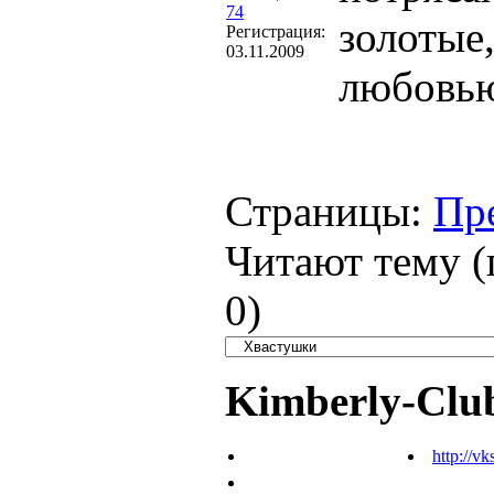
74
золотые
Регистрация:
03.11.2009
любовью
Страницы:
Пр
Читают тему (
0
)
Kimberly-Clu
http://vk