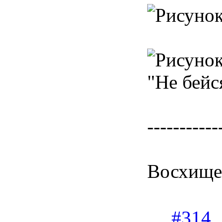
"Не бейс
-----------
Восхищен
#314