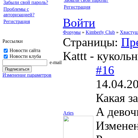
Забыли свой пароль?
Забыли свой пароль?
Регистрация
Проблемы с
авторизацией?
Войти
Регистрация
Форумы
»
Kimberly Club
»
Хвасту
Страницы:
Пр
Рассылки
Новости сайта
Kattt - кукол
Новости клуба
e-mail
#16
Изменение параметров
14.04.2
Какая з
А девоч
Aries
Измене