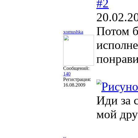
#2
20.02.2
Потом б
xomushka
исполне
понрави
Сообщений:
140
Регистрация:
16.08.2009
Иди за 
мой дру