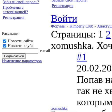
Забыли свой пароль?
Забыли свой пароль?
Регистрация
Проблемы с
авторизацией?
Войти
Регистрация
Форумы
»
Kimberly Club
»
Хвасту
Страницы:
1
2
Рассылки
Новости сайта
xomushka. Хоч
Новости клуба
e-mail
#1
Изменение параметров
20.02.20
Попав на
так не х
которым 
xomushka