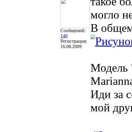
такое б
могло н
В общем
Сообщений:
140
Регистрация:
16.08.2009
Модель 
Marianna
Иди за с
мой друг