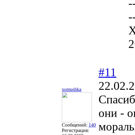
-
-
Х
2
#11
22.02.
xomushka
Спасиб
они - 
мораль
Сообщений:
140
Регистрация: