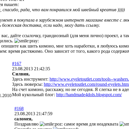
ея пишет:
, спасибо, рада, что вам понравился мой швейный креатив )))))
мент я покупала в зарубежном интернет магазине вместе с лю
ь божеская доставка, если надо, могу дать ссылку.
вас, дайте ссылочку, грандиозный (для меня лично) проект, а та
дились.
опишите как шить кимоно, мне хоть наработки, я любуюсь кимо
ем: время растяжимо. Оно зависит от того, какого рода содерж
#167
23.08.2013 21:42:35
Силвия,
Здесь инструмент:
http://www.eyeletoutlet.com/tools--washers
Здесь люверсы:
http://www.eyeletoutlet.com/round-eyelets.htm
На счет кимоно, расскажу, но не сегодня. Я слегка не в аде
Мой кукольный блог:
http://handmade4dols.blogspot.com/
1.2010
#168
23.08.2013 21:47:59
саломея,
Поздравляю
самое время для неадеквата