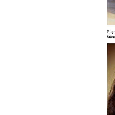
Еще 
было