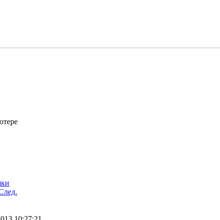
ютере
шки
След.
2013 10:27:21