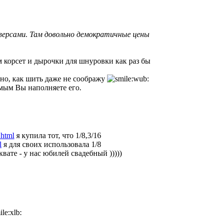
версами. Там довольно демократичные цены
м корсет и дырочки для шнуровки как раз бы
но, как шить даже не соображу
имым Вы наполняете его.
.html
я купила тот, что 1/8,3/16
l
я для своих использовала 1/8
квате - у нас юбилей свадебный )))))