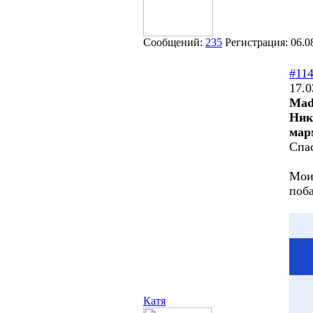
Сообщений:
235
Регистрация:
06.0
#11
17.0
Made
Ник
мар
Спа
Мои
поб
Катя