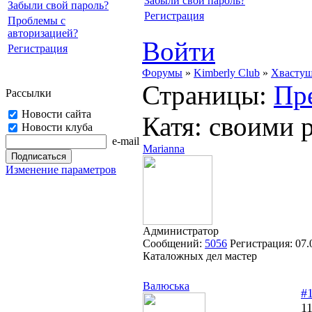
Забыли свой пароль?
Забыли свой пароль?
Регистрация
Проблемы с
авторизацией?
Войти
Регистрация
Форумы
»
Kimberly Club
»
Хвасту
Страницы:
Пр
Рассылки
Новости сайта
Катя: своими 
Новости клуба
e-mail
Marianna
Изменение параметров
Администратор
Сообщений:
5056
Регистрация:
07.
Каталожных дел мастер
Валюська
#
11