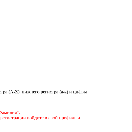
ра (A-Z), нижнего регистра (a-z) и цифры
"Фамилия".
 регистрации войдите в свой профиль и