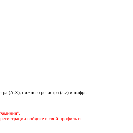
ра (A-Z), нижнего регистра (a-z) и цифры
"Фамилия".
 регистрации войдите в свой профиль и