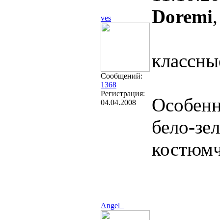
Doremi
,
ves
классны
Сообщений:
1368
Регистрация:
Особенн
04.04.2008
бело-зе
костюмчи
Angel_