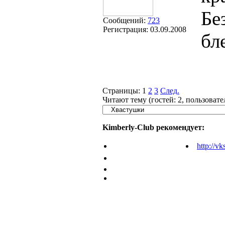
Бе
Сообщений:
723
Регистрация:
03.09.2008
бл
Страницы:
1
2
3
След.
Читают тему (гостей:
2
, пользоват
Kimberly-Club рекомендует:
http://vk