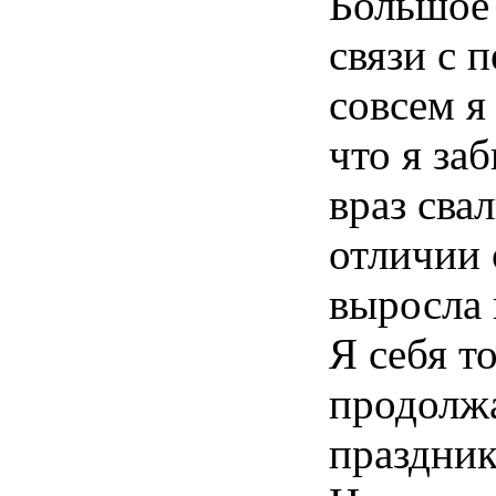
Большое 
связи с 
совсем я 
что я за
враз сва
отличии 
выросла 
Я себя т
продолжа
праздни