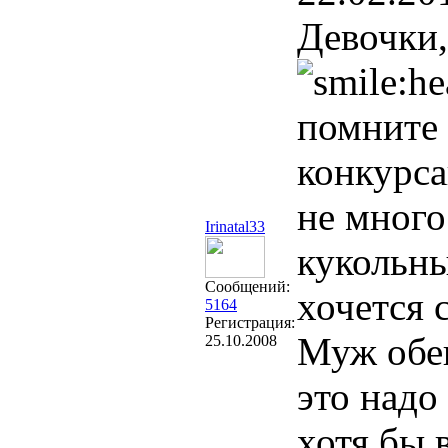
Девочки,
помните 
конкурса
не много
Irinatal33
кукольны
Сообщений:
хочется 
5164
Регистрация:
Муж обещ
25.10.2008
это надо
хотя бы 