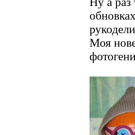
Ну а раз
обновках
рукодел
Моя нове
фотогени