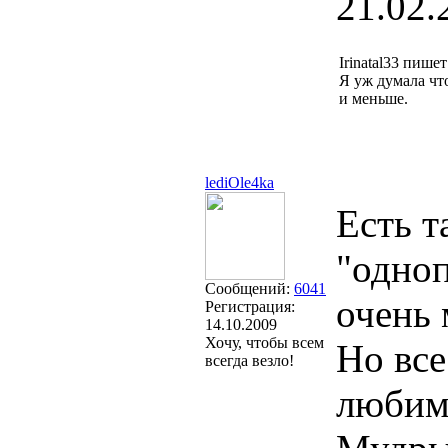
21.02.
Irinatal33 пишет
Я уж думала что
и меньше.
lediOle4ka
Есть т
"одноп
Сообщений:
6041
очень 
Регистрация:
14.10.2009
Хочу, чтобы всем
Но все
всегда везло!
любимы