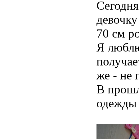
Сегодня
девочку
70 см р
Я люблю
получае
же - не
В прошл
одежды