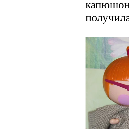
капюшоно
получила