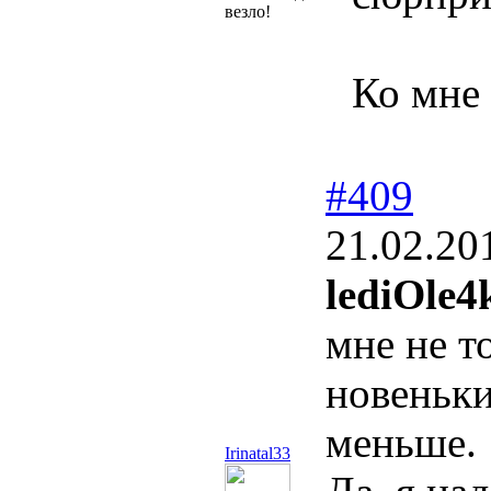
везло!
Ко мне 
#409
21.02.20
lediOle4
мне не т
новеньки
меньше.
Irinatal33