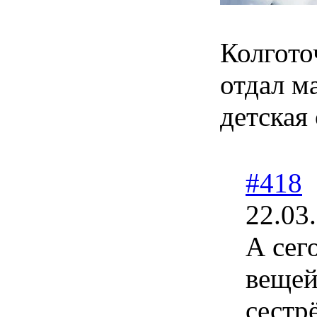
Колгото
отдал м
детская
#418
22.03
А сег
вещей
сестр