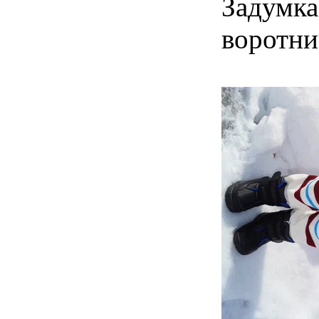
Задумка
воротни