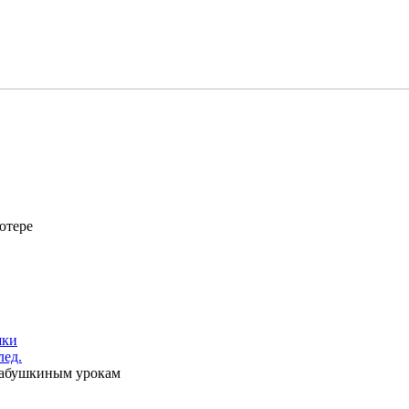
ютере
шки
лед.
 бабушкиным урокам