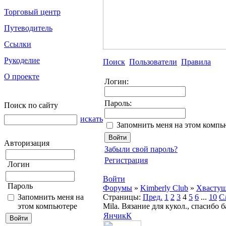
Торговый центр
Путеводитель
Ссылки
Рукоделие
Поиск
Пользователи
Правила
О проекте
Логин:
Пароль:
Поиск по сайту
искать
Запомнить меня на этом компь
Авторизация
Забыли свой пароль?
Регистрация
Логин
Войти
Пароль
Форумы
»
Kimberly Club
»
Хвасту
Запомнить меня на
Страницы:
Пред.
1
2
3
4
5
6
...
10
С
этом компьютере
Mila. Вязание для кукол., спасибо
ЯнчикК