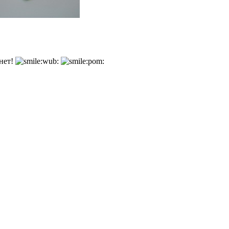
знет!