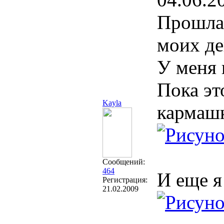
Прошлая
моих д
У меня 
Пока эт
Kayla
кармашк
Сообщений:
464
И еще я
Регистрация:
21.02.2009