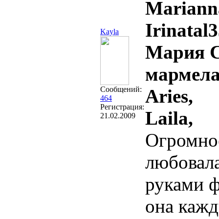
Mariann
Irinatal3
Kayla
Мария С
мармела
Сообщений:
Aries,
464
Регистрация:
Laila,
21.02.2009
Огромно
любовала
руками ф
она кажд