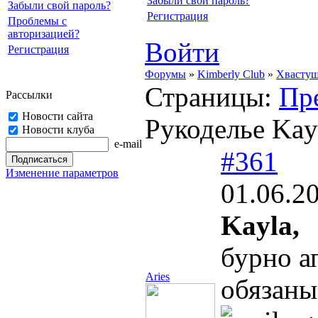
Забыли свой пароль?
Забыли свой пароль?
Регистрация
Проблемы с
авторизацией?
Войти
Регистрация
Форумы
»
Kimberly Club
»
Хвасту
Страницы:
Пр
Рассылки
Новости сайта
Рукоделье Kay
Новости клуба
e-mail
#361
Изменение параметров
01.06.2
Kayla,
бурно а
Aries
обязаны