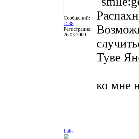
Распахн
Сообщений:
1538
Возможн
Регистрация:
26.03.2009
случить
Туве Ян
ко мне 
Laila