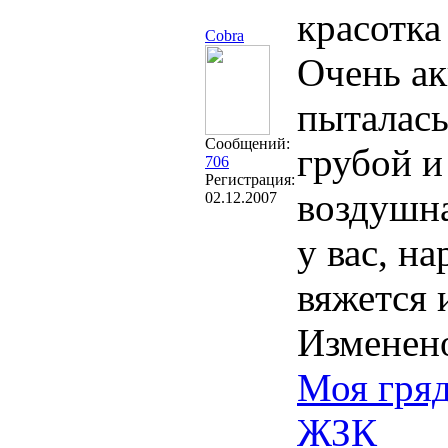
красотка
Cobra
Очень а
пыталась
Сообщений:
грубой и
706
Регистрация:
воздушна
02.12.2007
у вас, н
вяжется 
Изменен
Моя гря
ЖЗК