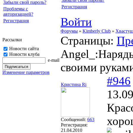
Забыли свой пароль?
Забыли свой пароль?
Регистрация
Проблемы с
авторизацией?
Войти
Регистрация
Форумы
»
Kimberly Club
»
Хвасту
Страницы:
Пр
Рассылки
Новости сайта
Angel_:Наряд
Новости клуба
e-mail
своими руками
Изменение параметров
#946
Кристина Ri
13.09
Красо
хоро
Сообщений:
663
Регистрация:
21.04.2010