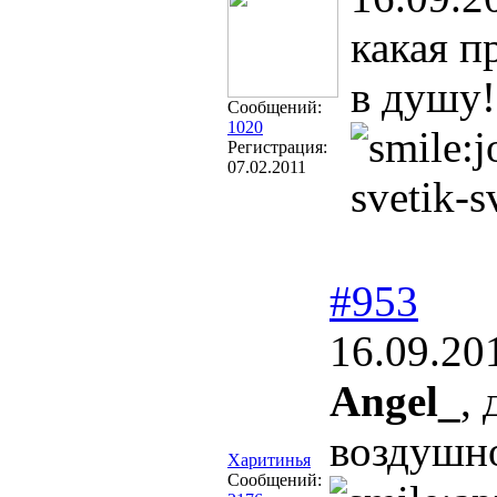
какая п
в душу
Сообщений:
1020
Регистрация:
07.02.2011
svetik-s
#953
16.09.20
Angel_
,
воздушн
Харитинья
Сообщений: