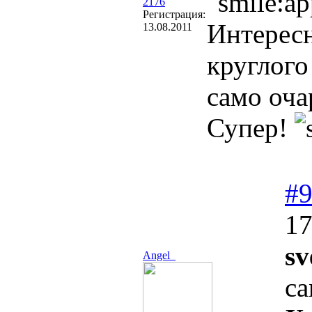
2176
Регистрация:
Интересн
13.08.2011
круглого
само оча
Супер!
#
17
sv
Angel_
ca